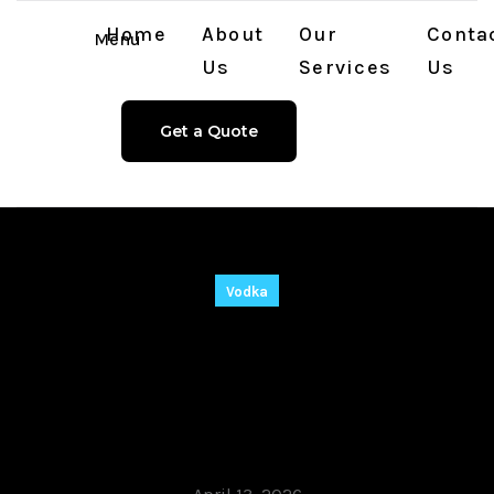
Home
About
Our
Conta
Menu
Us
Services
Us
Get a Quote
Vodka
Играть бесплатно в
Misery Mining на
Водка Казино