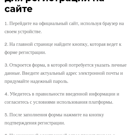
сайте
Перейдите на официальный сайт, используя браузер на
своем устройстве.
На главной странице найдите кнопку, которая ведет к
форме регистрации.
Откроется форма, в которой потребуется указать личные
данные. Введите актуальный адрес электронной почты и
придумайте надежный пароль.
Убедитесь в правильности введенной информации и
согласитесь с условиями использования платформы.
После заполнения формы нажмите на кнопку
подтверждения регистрации.