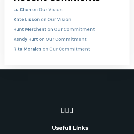
Our Vision
Lu Chan
on
Our Vision
Kate Lisson
on
Our Commitment
Hunt Merchent
on
Our Commitment
Kendy Hurt
on
Our Commitment
Rita Morales
on
Usefull Links