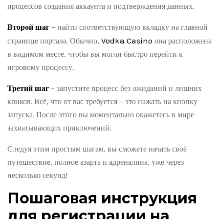
процессов создания аккаунта и подтверждения данных.
Второй шаг
– найти соответствующую вкладку на главной
Vodka Casino
странице портала. Обычно,
она расположена
в видимом месте, чтобы вы могли быстро перейти к
игровому процессу.
Третий шаг
– запустите процесс без ожиданий и лишних
кликов. Всё, что от вас требуется – это нажать на кнопку
запуска. После этого вы моментально окажетесь в мире
захватывающих приключений.
Следуя этим простым шагам, вы сможете начать своё
путешествие, полное азарта и адреналина, уже через
несколько секунд!
Пошаговая инструкция
для регистрации на