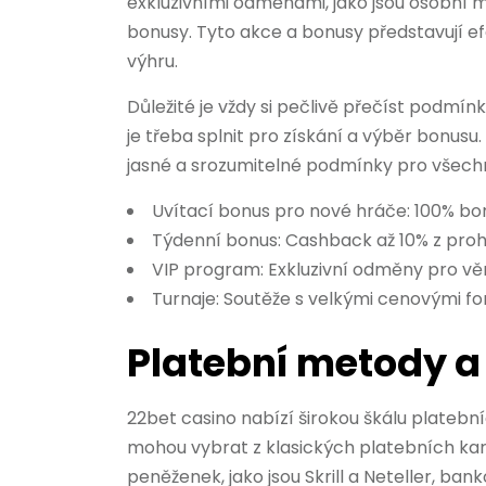
exkluzivními odměnami, jako jsou osobní ma
bonusy. Tyto akce a bonusy představují ef
výhru.
Důležité je vždy si pečlivě přečíst podmí
je třeba splnit pro získání a výběr bonusu
jasné a srozumitelné podmínky pro všech
Uvítací bonus pro nové hráče: 100% bon
Týdenní bonus: Cashback až 10% z pro
VIP program: Exkluzivní odměny pro vě
Turnaje: Soutěže s velkými cenovými fo
Platební metody a
22bet casino nabízí širokou škálu platební
mohou vybrat z klasických platebních kare
peněženek, jako jsou Skrill a Neteller, ba