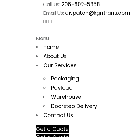
206-802-5858
Call Us:
dispatch@kgntrans.com
Email Us:
Menu
Home
About Us
Our Services
Packaging
Payload
Warehouse
Doorstep Delivery
Contact Us
Get a Quote