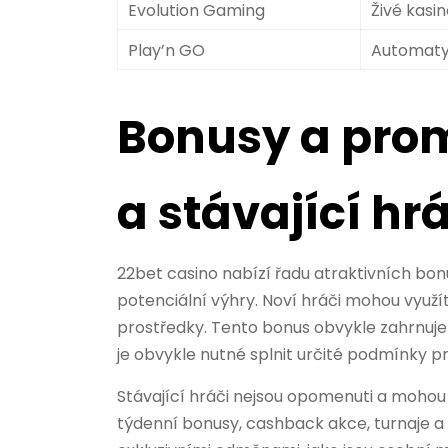
Evolution Gaming
Živé kasi
Play’n GO
Automaty,
Bonusy a pro
a stávající hr
22bet casino nabízí řadu atraktivních bonu
potenciální výhry. Noví hráči mohou využít
prostředky. Tento bonus obvykle zahrnuje 
je obvykle nutné splnit určité podmínky 
Stávající hráči nejsou opomenuti a mohou 
týdenní bonusy, cashback akce, turnaje 