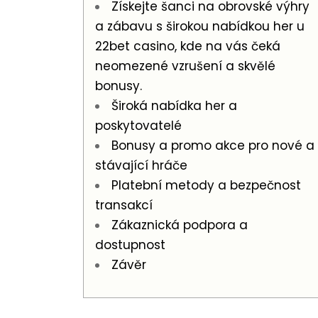
Získejte šanci na obrovské výhry
a zábavu s širokou nabídkou her u
22bet casino, kde na vás čeká
neomezené vzrušení a skvělé
bonusy.
Široká nabídka her a
poskytovatelé
Bonusy a promo akce pro nové a
stávající hráče
Platební metody a bezpečnost
transakcí
Zákaznická podpora a
dostupnost
Závěr