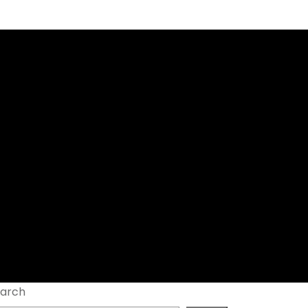
hry a zábavu
 casino, kde
arch