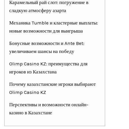
Карамельный рай слот: погружение в
сладкую атмосферу азарта
Механика Tumble и кластерные выплаты:
новые возможности для выигрыша
Бонусные возможности и Ante Bet:
увеличиваем шансы на победу
Olimp Casino KZ: преимущества для
игроков из Казахстана
Почему казахстанские игроки выбирают
Olimp Casino KZ
Перспективы и возможности онлайн-
казино в Казахстане