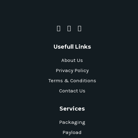
Usefull Links
About Us
Privacy Policy
Terms & Conditions
Contact Us
Services
Packaging
Payload