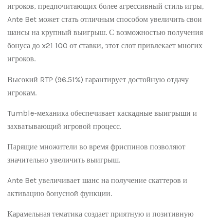
игроков, предпочитающих более агрессивный стиль игры,
Ante Bet может стать отличным способом увеличить свои
шансы на крупный выигрыш. С возможностью получения
бонуса до x21 100 от ставки, этот слот привлекает многих
игроков.
Высокий RTP (96.51%) гарантирует достойную отдачу
игрокам.
Tumble-механика обеспечивает каскадные выигрыши и
захватывающий игровой процесс.
Парящие множители во время фриспинов позволяют
значительно увеличить выигрыш.
Ante Bet увеличивает шанс на получение скаттеров и
активацию бонусной функции.
Карамельная тематика создает приятную и позитивную