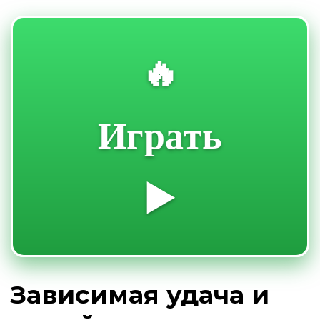
🔥
Играть
▶️
Зависимая удача и