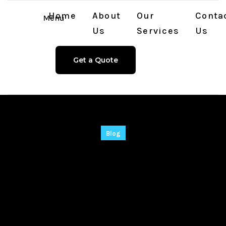
Home
About
Our
Conta
Menu
Us
Services
Us
Get a Quote
Blog
Зависимая удача и
яркий мир с олимп
казино скачать на
андроид для