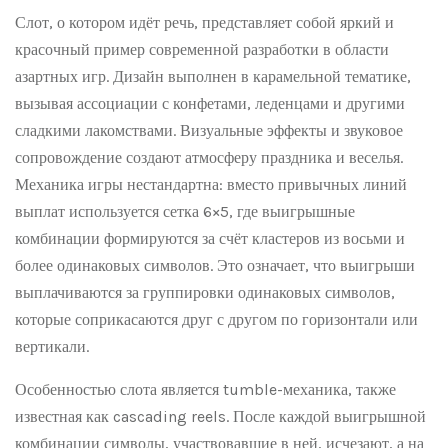
Слот, о котором идёт речь, представляет собой яркий и
красочный пример современной разработки в области
азартных игр. Дизайн выполнен в карамельной тематике,
вызывая ассоциации с конфетами, леденцами и другими
сладкими лакомствами. Визуальные эффекты и звуковое
сопровождение создают атмосферу праздника и веселья.
Механика игры нестандартна: вместо привычных линий
выплат используется сетка 6×5, где выигрышные
комбинации формируются за счёт кластеров из восьми и
более одинаковых символов. Это означает, что выигрыши
выплачиваются за группировки одинаковых символов,
которые соприкасаются друг с другом по горизонтали или
вертикали.
Особенностью слота является tumble-механика, также
известная как cascading reels. После каждой выигрышной
комбинации символы, участвовавшие в ней, исчезают, а на