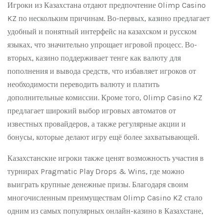
Игроки из Казахстана отдают предпочтение Olimp Casino
KZ по нескольким причинам. Во-первых, казино предлагает
удобный и понятный интерфейс на казахском и русском
языках, что значительно упрощает игровой процесс. Во-
вторых, казино поддерживает тенге как валюту для
пополнения и вывода средств, что избавляет игроков от
необходимости переводить валюту и платить
дополнительные комиссии. Кроме того, Olimp Casino KZ
предлагает широкий выбор игровых автоматов от
известных провайдеров, а также регулярные акции и
бонусы, которые делают игру ещё более захватывающей.
Казахстанские игроки также ценят возможность участия в
турнирах Pragmatic Play Drops & Wins, где можно
выиграть крупные денежные призы. Благодаря своим
многочисленным преимуществам Olimp Casino KZ стало
одним из самых популярных онлайн-казино в Казахстане,