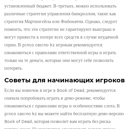
установленный бюджет. В-третьих, можно использовать
различные стратегии управления банкроллом, такие как
стратегия Мартингейла или Фибоначчи. Однако, следует
помнить, что эти стратегии не гарантируют выигрыш и
могут привести к потере всех средств в случае неудачной
серии. В pinco casino kz игрокам рекомендуется
ознакомиться с правилами ответственной игры и играть
только на те деньги, которые они могут себе позволить
потерять.
Советы для начинающих игроков
Если вы новичок в игре в Book of Dead, рекомендуется
сначала попробовать играть в демо-режиме, чтобы
ознакомиться с правилами игры и особенностями слота. В
pinco casino kz вы можете найти бесплатную демо-версию
Book of Dead, которая позволит вам играть без риска