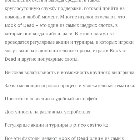
круглосуточную службу поддержки, готовой прийти на
помощь в любой момент. Многие игроки отмечают, что
Book of Dead – это один из самых щедрых слотов, в
которые они когда-либо играли. В pinco casino kz
проводятся регулярные акции и турниры, в которых игроки
могут выиграть дополнительные призы, играя в Book of
Dead и другие популярные слоты.
Высокая волатильность и возможность крупного выигрыша.
Захватывающий игровой процесс и увлекательная тематика.
Простота в освоении и удобный интерфейс.
Доступность на различных устройствах.
Регулярные акции и турниры в pinco casino kz.
Все эти факторы делают Book of Dead одним из самых