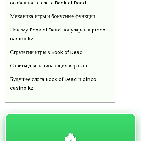
особенности слота Book of Dead
Механика игры и бонусные функции
Почему Book of Dead популярен в pinco
casino kz
Стратегии игры в Book of Dead
Советы для начинающих игроков
Будущее слота Book of Dead и pinco
casino kz
🔥