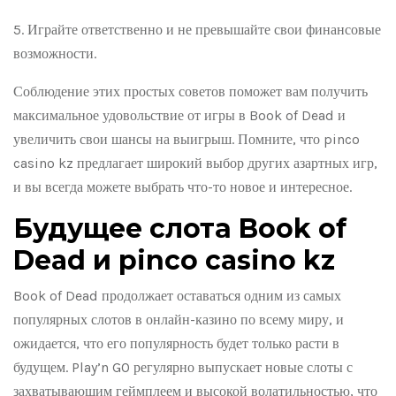
Играйте ответственно и не превышайте свои финансовые
возможности.
Соблюдение этих простых советов поможет вам получить
максимальное удовольствие от игры в Book of Dead и
увеличить свои шансы на выигрыш. Помните, что pinco
casino kz предлагает широкий выбор других азартных игр,
и вы всегда можете выбрать что-то новое и интересное.
Будущее слота Book of
Dead и pinco casino kz
Book of Dead продолжает оставаться одним из самых
популярных слотов в онлайн-казино по всему миру, и
ожидается, что его популярность будет только расти в
будущем. Play’n GO регулярно выпускает новые слоты с
захватывающим геймплеем и высокой волатильностью, что