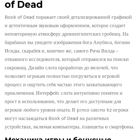
of Dead
Book of Dead поражает своей детализированной графикой
и аутентичным звуковым оформлением, которое создает
неповторимую атмосферу древнеегипетских гробниц. На
барабанах вы увидите изображения бога Анубиса, богини
Исиды, скарабея и, конечно же, самого Рича Вилда –
отважного исследователя, который отправился на поиски
сокровищ. Дизайн слота проработан до мелочей, что
позволяет игрокам полностью погрузиться в игровой
процесс и ощутить себя частью этого захватывающего
приключения. Интерфейс слота интуитивно понятен и
прост в использовании, что делает его доступным для
игроков любого уровня опыта. В pinco casino kz игроки
могут наслаждаться Book of Dead на различных
устройствах, включая компьютеры, планшеты и смартфоны.
Механика игры и бонусные