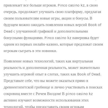
привлекает все больше игроков. Pinco casino kz, в свою
очередь, продолжает улучшать свою платформу, предлагая
своим пользователям новые игры, акции и бонусы. В
будущем можно ожидать появления новых версий Book of
Dead с улучшенной графикой и дополнительными
бонусными функциями. Pinco casino kz наверняка будет
одним из первых онлайн-казино, которые предложат своим
игрокам сыграть в эти новинки.
Появление новых технологий, таких как виртуальная
реальность и дополненная реальность, может значительно
улучшить игровой опыт в слотах, таких как Book of Dead.
Представьте себе, что вы можете оказаться прямо в
древнеегипетской гробнице и лично участвовать в поисках
сокровищ вместе с Ричем Вилдом! В pinco casino kz
активно изучают возможности использования этих
технологий, чтобы предоставить своим игрокам