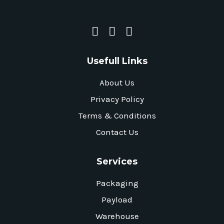
Usefull Links
About Us
Privacy Policy
Terms & Conditions
Contact Us
Services
Packaging
Payload
Warehouse