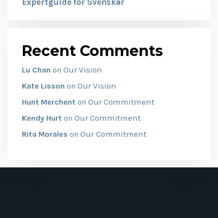
Expertguide för Svenskar
Recent Comments
Our Vision
Lu Chan
on
Our Vision
Kate Lisson
on
Our Commitment
Hunt Merchent
on
Our Commitment
Kendy Hurt
on
Our Commitment
Rita Morales
on