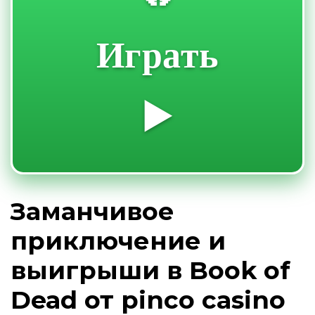
Играть
▶️
Заманчивое
приключение и
выигрыши в Book of
Dead от pinco casino