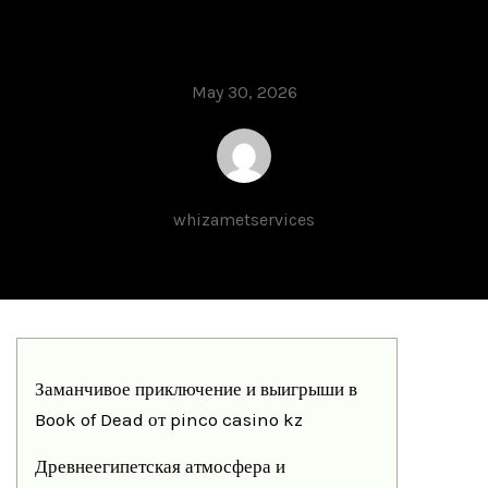
casino kz
May 30, 2026
whizametservices
Заманчивое приключение и выигрыши в
Book of Dead от pinco casino kz
Древнеегипетская атмосфера и