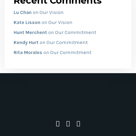
Recent Comments
Our Vision
Lu Chan
on
Our Vision
Kate Lisson
on
Our Commitment
Hunt Merchent
on
Our Commitment
Kendy Hurt
on
Our Commitment
Rita Morales
on