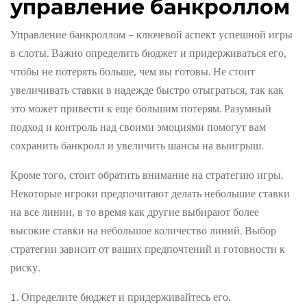
управление банкроллом
Управление банкроллом – ключевой аспект успешной игры
в слоты. Важно определить бюджет и придерживаться его,
чтобы не потерять больше, чем вы готовы. Не стоит
увеличивать ставки в надежде быстро отыграться, так как
это может привести к еще большим потерям. Разумный
подход и контроль над своими эмоциями помогут вам
сохранить банкролл и увеличить шансы на выигрыш.
Кроме того, стоит обратить внимание на стратегию игры.
Некоторые игроки предпочитают делать небольшие ставки
на все линии, в то время как другие выбирают более
высокие ставки на небольшое количество линий. Выбор
стратегии зависит от ваших предпочтений и готовности к
риску.
Определите бюджет и придерживайтесь его.