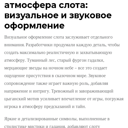
атмосфера слота:
визуальное и звуковое
оформление
Визуальное оформление слота заслуживает отдельного
внимания. Разработчики продумали каждую деталь, чтобы
создать максимально реалистичную и захватывающую
атмосферу. Туманный лес, старый фургон гадалки,
мерцающие звезды на ночном небе – все это создает
ощущение присутствия в сказочном мире. Звуковое
сопровождение также играет важную роль, добавляя
напряжение и интригу. Тревожный и завораживающий
цыганский мотив усиливает впечатление от игры, погружая
игрока в атмосферу предсказаний и тайн.
Яркие и детализированные символы, выполненные в
стилистике мистики и гадания, добавляют слоту