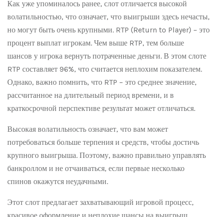
Как уже упоминалось ранее, слот отличается высокой
волатильностью, что означает, что выигрыши здесь нечасты,
но могут быть очень крупными. RTP (Return to Player) – это
процент выплат игрокам. Чем выше RTP, тем больше
шансов у игрока вернуть потраченные деньги. В этом слоте
RTP составляет 96%, что считается неплохим показателем.
Однако, важно помнить, что RTP – это среднее значение,
рассчитанное на длительный период времени, и в
краткосрочной перспективе результат может отличаться.
Высокая волатильность означает, что вам может
потребоваться больше терпения и средств, чтобы достичь
крупного выигрыша. Поэтому, важно правильно управлять
банкроллом и не отчаиваться, если первые несколько
спинов окажутся неудачными.
Этот слот предлагает захватывающий игровой процесс,
красивое оформление и неплохие шансы на выигрыш.