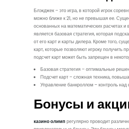
Блэкджек – это игра, в которой игрок сорев
можно ближе к 21, но не превышая ее. Суще
основанных на математических расчетах и 
является базовая стратегия, которая подск
от его карт и карты дилера. Кроме того, су
карт, которые позволяют игроку получить п
подсчет карт может быть запрещен в некото
Базовая стратегия – оптимальные решен
Подсчет карт – сложная техника, повы
Управление банкроллом – контроль над 
Бонусы и акци
казино олимп
регулярно проводит различн