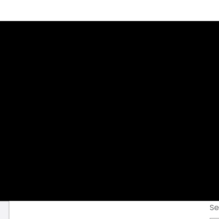
ке почувствуй себ
елем и выиграй по
п!
Se