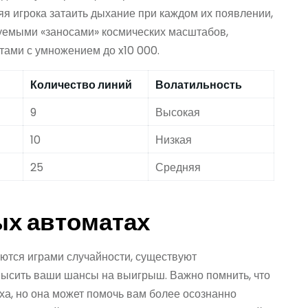
 игрока затаить дыхание при каждом их появлении,
зуемыми «заносами» космических масштабов,
тами с умножением до x10 000.
Количество линий
Волатильность
9
Высокая
10
Низкая
25
Средняя
ых автоматах
яются играми случайности, существуют
высить ваши шансы на выигрыш. Важно помнить, что
еха, но она может помочь вам более осознанно