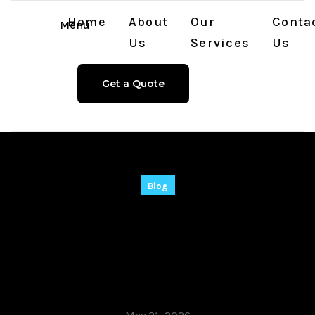
Home
About
Our
Conta
Menu
Us
Services
Us
Get a Quote
Blog
ज़बरदस्त मज़े और भारी मुनाफे
का खेल, चिकन रोड गेम कैसीनो
के साथ, अब आपके हाथ में!