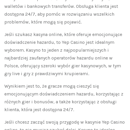
walletów i bankowych transferów. Obsługa klienta jest
dostępna 24/7, aby pomóc w rozwiązaniu wszelkich
problemów, które mogą się pojawić.
Jeśli szukasz kasyna online, które oferuje emocjonujące
doświadczenie hazardu, to Yep Casino jest idealnym
wyborem. Kasyno to jeden z najpopularniejszych i
najbardziej zaufanych operatorów hazardu online w
Polsce, oferujący szeroki wybór gier kasynowych, w tym
gry live i gry z prawdziwymi krupierami.
Wynikiem jest to, że gracze mogą cieszyć się
emocjonującym doświadczeniem hazardu, korzystając z
różnych gier i bonusów, a także korzystając z obsługi
klienta, która jest dostępna 24/7.
Jeśli chcesz zacząć swoją przygodę w kasynie Yep Casino
online, to nie musisz szukać dalej. Kasyno to idealne