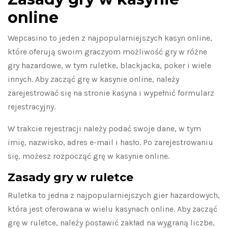
online
Wepcasino to jeden z najpopularniejszych kasyn online,
które oferują swoim graczyom możliwość gry w różne
gry hazardowe, w tym ruletke, blackjacka, poker i wiele
innych. Aby zacząć grę w kasynie online, należy
zarejestrować się na stronie kasyna i wypełnić formularz
rejestracyjny.
W trakcie rejestracji należy podać swoje dane, w tym
imię, nazwisko, adres e-mail i hasło. Po zarejestrowaniu
się, możesz rozpocząć grę w kasynie online.
Zasady gry w ruletce
Ruletka to jedna z najpopularniejszych gier hazardowych,
która jest oferowana w wielu kasynach online. Aby zacząć
grę w ruletce, należy postawić zakład na wygraną liczbe,