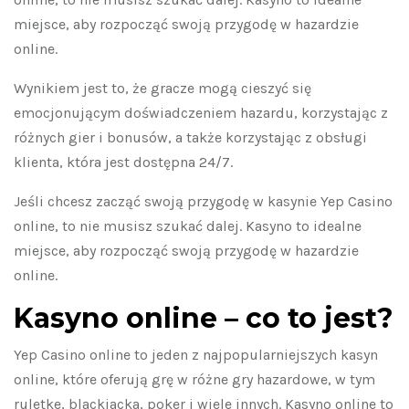
miejsce, aby rozpocząć swoją przygodę w hazardzie
online.
Wynikiem jest to, że gracze mogą cieszyć się
emocjonującym doświadczeniem hazardu, korzystając z
różnych gier i bonusów, a także korzystając z obsługi
klienta, która jest dostępna 24/7.
Jeśli chcesz zacząć swoją przygodę w kasynie Yep Casino
online, to nie musisz szukać dalej. Kasyno to idealne
miejsce, aby rozpocząć swoją przygodę w hazardzie
online.
Kasyno online – co to jest?
Yep Casino online to jeden z najpopularniejszych kasyn
online, które oferują grę w różne gry hazardowe, w tym
ruletke, blackjacka, poker i wiele innych. Kasyno online to