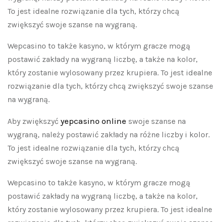
To jest idealne rozwiązanie dla tych, którzy chcą
zwiększyć swoje szanse na wygraną.
Wepcasino to także kasyno, w którym gracze mogą
postawić zakłady na wygraną liczbę, a także na kolor,
który zostanie wylosowany przez krupiera. To jest idealne
rozwiązanie dla tych, którzy chcą zwiększyć swoje szanse
na wygraną.
yepcasino online
Aby zwiększyć
swoje szanse na
wygraną, należy postawić zakłady na różne liczby i kolor.
To jest idealne rozwiązanie dla tych, którzy chcą
zwiększyć swoje szanse na wygraną.
Wepcasino to także kasyno, w którym gracze mogą
postawić zakłady na wygraną liczbę, a także na kolor,
który zostanie wylosowany przez krupiera. To jest idealne