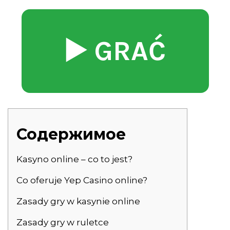
▶️ GRAĆ
Содержимое
Kasyno online – co to jest?
Co oferuje Yep Casino online?
Zasady gry w kasynie online
Zasady gry w ruletce