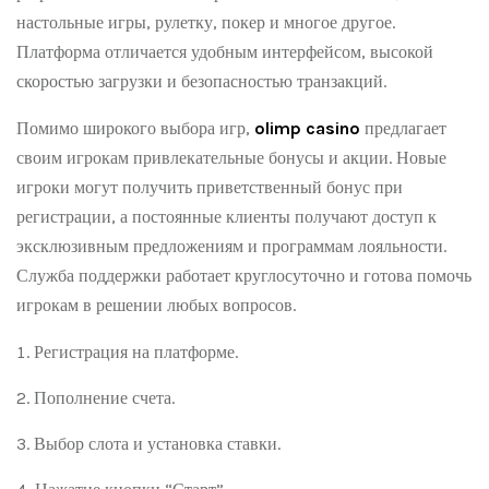
настольные игры, рулетку, покер и многое другое.
Платформа отличается удобным интерфейсом, высокой
скоростью загрузки и безопасностью транзакций.
Помимо широкого выбора игр,
olimp casino
предлагает
своим игрокам привлекательные бонусы и акции. Новые
игроки могут получить приветственный бонус при
регистрации, а постоянные клиенты получают доступ к
эксклюзивным предложениям и программам лояльности.
Служба поддержки работает круглосуточно и готова помочь
игрокам в решении любых вопросов.
Регистрация на платформе.
Пополнение счета.
Выбор слота и установка ставки.