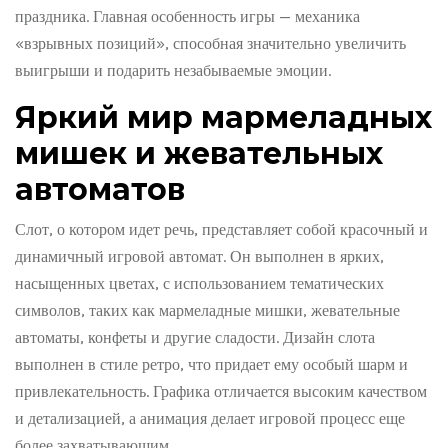
праздника. Главная особенность игры — механика
«взрывных позиций», способная значительно увеличить
выигрыши и подарить незабываемые эмоции.
Яркий мир мармеладных
мишек и жевательных
автоматов
Слот, о котором идет речь, представляет собой красочный и
динамичный игровой автомат. Он выполнен в ярких,
насыщенных цветах, с использованием тематических
символов, таких как мармеладные мишки, жевательные
автоматы, конфеты и другие сладости. Дизайн слота
выполнен в стиле ретро, что придает ему особый шарм и
привлекательность. Графика отличается высоким качеством
и детализацией, а анимация делает игровой процесс еще
более захватывающим.