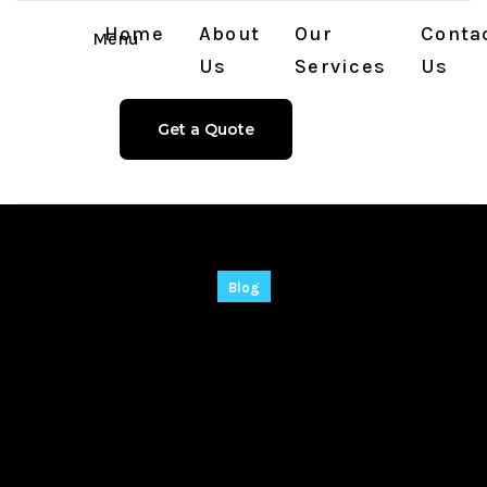
Home
About
Our
Conta
Menu
Us
Services
Us
Get a Quote
Blog
Взрывной вкус
победы olimp
casino дарит шанс
сорвать джекпот в