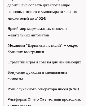
дарит шанс сорвать джекпот в мире
неоновых мишек и умопомрачительных
множителей до x1024!
Яркий мир мармеладных мишек и
жевательных автоматов
Механика “Взрывных позиций” — секрет
больших выигрышей
Стратегии игры и советы для начинающих
Бонусные функции и специальные
символы
Роль случайного генератора чисел (RNG)
Pлатформа Olimp Casino: ваш проводник
в мире азарта