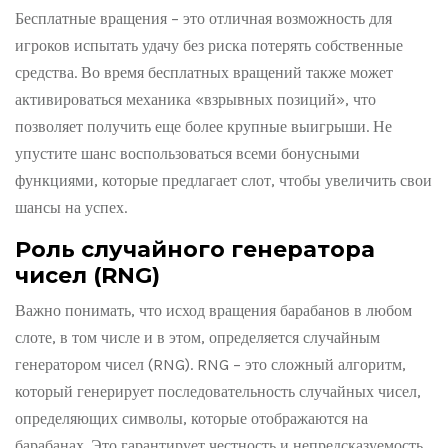
Бесплатные вращения – это отличная возможность для
игроков испытать удачу без риска потерять собственные
средства. Во время бесплатных вращений также может
активироваться механика «взрывных позиций», что
позволяет получить еще более крупные выигрыши. Не
упустите шанс воспользоваться всеми бонусными
функциями, которые предлагает слот, чтобы увеличить свои
шансы на успех.
Роль случайного генератора
чисел (RNG)
Важно понимать, что исход вращения барабанов в любом
слоте, в том числе и в этом, определяется случайным
генератором чисел (RNG). RNG – это сложный алгоритм,
который генерирует последовательность случайных чисел,
определяющих символы, которые отображаются на
барабанах. Это гарантирует честность и непредсказуемость