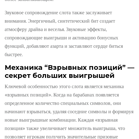
Звуковое сопровождение слота также заслуживает
внимания. Энергичный, синтетический бит создает
атмосферу драйва и веселья. Звуковые эффекты,
сопровождающие выигрыши и активацию бонусных
функций, добавляют азарта и заставляют сердце биться
быстрее.
Механика “Взрывных позиций” —
секрет больших выигрышей
Ключевой особенностью этого слота является механика
«взрывных позиций». Когда на барабанах появляется
определенное количество специальных символов, они
начинают взрываться, удаляя соседние символы и формируя
новые выигрышные комбинации. Каждая «взрывная
позиция» также увеличивает множитель выигрыша, что
позволяет игрокам получить значительные призовые