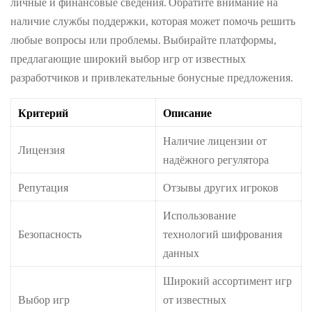
личные и финансовые сведения. Обратите внимание на
наличие службы поддержки, которая может помочь решить
любые вопросы или проблемы. Выбирайте платформы,
предлагающие широкий выбор игр от известных
разработчиков и привлекательные бонусные предложения.
Критерий
Описание
Наличие лицензии от
Лицензия
надёжного регулятора
Репутация
Отзывы других игроков
Использование
Безопасность
технологий шифрования
данных
Широкий ассортимент игр
Выбор игр
от известных