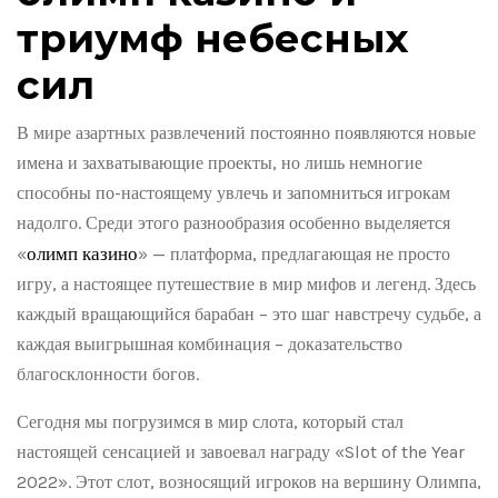
триумф небесных
сил
В мире азартных развлечений постоянно появляются новые
имена и захватывающие проекты, но лишь немногие
способны по-настоящему увлечь и запомниться игрокам
надолго. Среди этого разнообразия особенно выделяется
олимп казино
«
» — платформа, предлагающая не просто
игру, а настоящее путешествие в мир мифов и легенд. Здесь
каждый вращающийся барабан – это шаг навстречу судьбе, а
каждая выигрышная комбинация – доказательство
благосклонности богов.
Сегодня мы погрузимся в мир слота, который стал
настоящей сенсацией и завоевал награду «Slot of the Year
2022». Этот слот, возносящий игроков на вершину Олимпа,