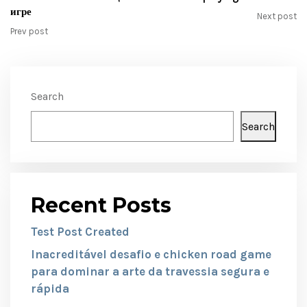
игре
Next post
Prev post
Search
Search
Recent Posts
Test Post Created
Inacreditável desafio e chicken road game
para dominar a arte da travessia segura e
rápida