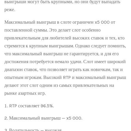
выигрыши могут быть крупными, но они будут выпадать
реже.
Максимальный выигрыш в слоте ограничен x5 000 от
поставленной суммы. Это делает слот особенно
привлекательным для любителей высоких ставок и тех, кто
стремится к крупным выигрышам. Однако следует помнить,
что максимальный выигрыш не гарантируется, и для его
достижения потребуется немало удачи. Слот имеет широкий
диапазон ставок, что позволяет играть как новичкам, так и
опытным игрокам. Высокий RTP и максимальный выигрыш
делают этот слот одним из самых привлекательных на
рынке азартных игр.
RTP составляет 96.5%.
Максимальный выигрыш — x5 000.
Волатильность — высокая.