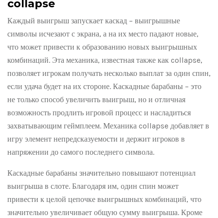
collapse
Каждый выигрыш запускает каскад – выигрышные
символы исчезают с экрана, а на их место падают новые,
что может привести к образованию новых выигрышных
комбинаций. Эта механика, известная также как collapse,
позволяет игрокам получать несколько выплат за один спин,
если удача будет на их стороне. Каскадные барабаны – это
не только способ увеличить выигрыш, но и отличная
возможность продлить игровой процесс и насладиться
захватывающим геймплеем. Механика collapse добавляет в
игру элемент непредсказуемости и держит игроков в
напряжении до самого последнего символа.
Каскадные барабаны значительно повышают потенциал
выигрыша в слоте. Благодаря им, один спин может
привести к целой цепочке выигрышных комбинаций, что
значительно увеличивает общую сумму выигрыша. Кроме