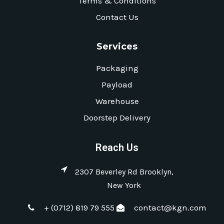
Terms & Conditions
Contact Us
Services
Packaging
Payload
Warehouse
Doorstep Delivery
Reach Us
2307 Beverley Rd Brooklyn,
New York
+ (0712) 819 79 555
contact@kgn.com