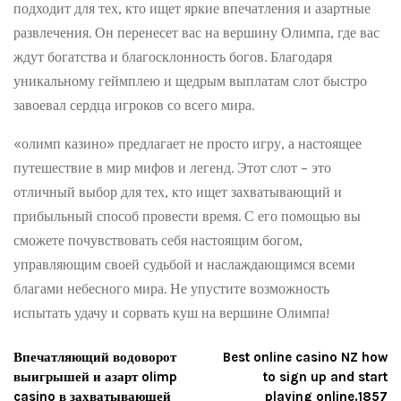
подходит для тех, кто ищет яркие впечатления и азартные
развлечения. Он перенесет вас на вершину Олимпа, где вас
ждут богатства и благосклонность богов. Благодаря
уникальному геймплею и щедрым выплатам слот быстро
завоевал сердца игроков со всего мира.
«олимп казино» предлагает не просто игру, а настоящее
путешествие в мир мифов и легенд. Этот слот – это
отличный выбор для тех, кто ищет захватывающий и
прибыльный способ провести время. С его помощью вы
сможете почувствовать себя настоящим богом,
управляющим своей судьбой и наслаждающимся всеми
благами небесного мира. Не упустите возможность
испытать удачу и сорвать куш на вершине Олимпа!
Впечатляющий водоворот
Best online casino NZ how
выигрышей и азарт olimp
to sign up and start
casino в захватывающей
playing online.1857