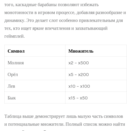
того, каскадные барабаны позволяют избежать
монотонности в игровом процессе, добавляя разнообразие и
динамику. Это делает слот особенно привлекательным для
тех, кто ищет яркие впечатления и захватывающий
геймплей.
Символ
Множитель
Молния
x2 – x500
Орёл
x5 – x200
Лев
x10 – x100
Бык
x15 – x50
Таблица выше демонстрирует лишь малую часть символов
и потенциальные множители. Полный список можно найти