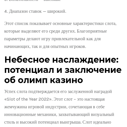
Диапазон ставок — широкий.
Этот список показывает основные характеристики слота,
которые выделяют его среди других. Благоприятные
параметры делают игру привлекательной как для
начинающих, так и для опытных игроков.
Небесное наслаждение:
потенциал и заключение
об олимп казино
Успех слота подтверждается его заслуженной наградой
«Slot of the Year 2022». Этот слот – это настоящая
жемчужина игровой индустрии, сочетающая в себе
инновационные механики, захватывающий визуальный
стиль и высокий потенциал выигрыша. Слот идеально