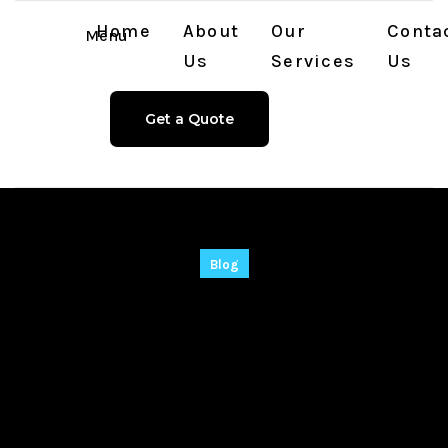
Home
About
Our
Conta
Menu
Us
Services
Us
Get a Quote
Blog
Vigilante estrategia
para el éxito en
chicken road y la
diversión asegurada