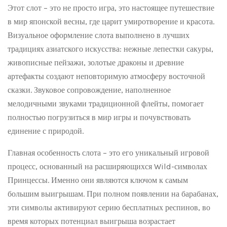
Этот слот – это не просто игра, это настоящее путешествие
в мир японской весны, где царит умиротворение и красота.
Визуальное оформление слота выполнено в лучших
традициях азиатского искусства: нежные лепестки сакуры,
живописные пейзажи, золотые драконы и древние
артефакты создают неповторимую атмосферу восточной
сказки. Звуковое сопровождение, наполненное
мелодичными звуками традиционной флейты, помогает
полностью погрузиться в мир игры и почувствовать
единение с природой.
Главная особенность слота – это его уникальный игровой
процесс, основанный на расширяющихся Wild-символах
Принцессы. Именно они являются ключом к самым
большим выигрышам. При полном появлении на барабанах,
эти символы активируют серию бесплатных респинов, во
время которых потенциал выигрыша возрастает