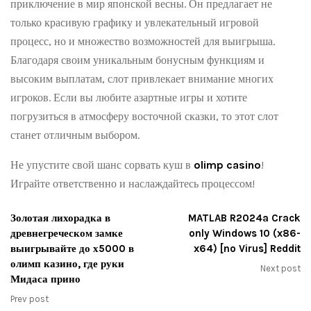
приключение в мир японской весны. Он предлагает не
только красивую графику и увлекательный игровой
процесс, но и множество возможностей для выигрыша.
Благодаря своим уникальным бонусным функциям и
высоким выплатам, слот привлекает внимание многих
игроков. Если вы любите азартные игры и хотите
погрузиться в атмосферу восточной сказки, то этот слот
станет отличным выбором.
Не упустите свой шанс сорвать куш в
olimp casino
!
Играйте ответственно и наслаждайтесь процессом!
Золотая лихорадка в
MATLAB R2024a Crack
древнегреческом замке
only Windows 10 (x86-
выигрывайте до х5000 в
x64) [no Virus] Reddit
олимп казино, где руки
Next post
Мидаса прино
Prev post