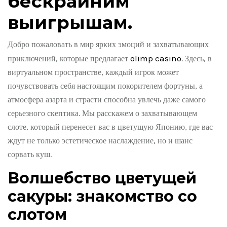
бескрайним
выигрышам.
Добро пожаловать в мир ярких эмоций и захватывающих
olimp casino
приключений, которые предлагает
. Здесь, в
виртуальном пространстве, каждый игрок может
почувствовать себя настоящим покорителем фортуны, а
атмосфера азарта и страсти способна увлечь даже самого
серьезного скептика. Мы расскажем о захватывающем
слоте, который перенесет вас в цветущую Японию, где вас
ждут не только эстетическое наслаждение, но и шанс
сорвать куш.
Волшебство цветущей
сакуры: знакомство со
слотом