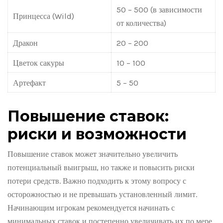
50 – 500 (в зависимости
Принцесса (Wild)
от количества)
Дракон
20 – 200
Цветок сакуры
10 – 100
Артефакт
5 – 50
Повышение ставок:
риски и возможности
Повышение ставок может значительно увеличить
потенциальный выигрыш, но также и повысить риски
потери средств. Важно подходить к этому вопросу с
осторожностью и не превышать установленный лимит.
Начинающим игрокам рекомендуется начинать с
минимальных ставок и постепенно увеличивать их по мере