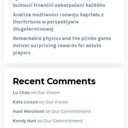
budoucí finanční zabezpečení každého
Analiza możliwości rozwoju kapitału z
thorfortune w perspektywie
długoterminowej
Remarkable physics and the plinko game
deliver surprising rewards for astute
players
Recent Comments
Our Vision
Lu Chan
on
Our Vision
Kate Lisson
on
Our Commitment
Hunt Merchent
on
Our Commitment
Kendy Hurt
on