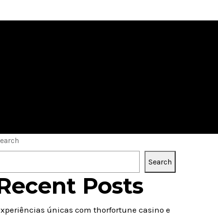
jocuri cu
earch
Search
Recent Posts
xperiências únicas com thorfortune casino e