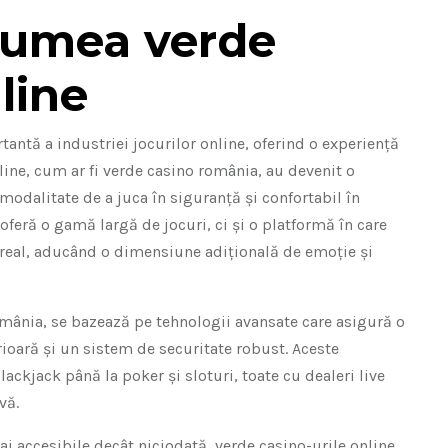
 lumea verde
line
tantă a industriei jocurilor online, oferind o experiență
line, cum ar fi verde casino românia, au devenit o
modalitate de a juca în siguranță și confortabil în
oferă o gamă largă de jocuri, ci și o platformă în care
p real, aducând o dimensiune adițională de emoție și
mânia, se bazează pe tehnologii avansate care asigură o
rioară și un sistem de securitate robust. Aceste
lackjack până la poker și sloturi, toate cu dealeri live
vă.
ai accesibile decât niciodată, verde casino-urile online,