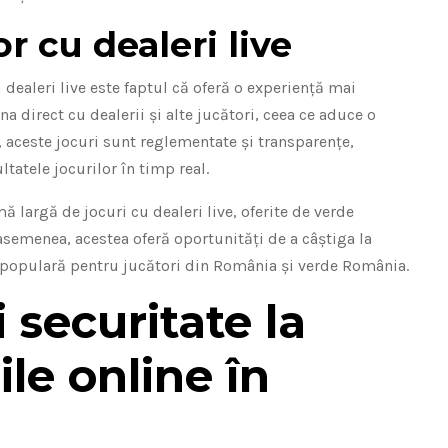
r cu dealeri live
 dealeri live este faptul că oferă o experiență mai
ona direct cu dealerii și alte jucători, ceea ce aduce o
 aceste jocuri sunt reglementate și transparențe,
ltatele jocurilor în timp real.
ă largă de jocuri cu dealeri live, oferite de verde
 asemenea, acestea oferă oportunități de a câștiga la
re populară pentru jucători din România și verde România.
 securitate la
le online în