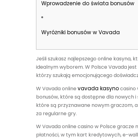
Wprowadzenie do świata bonusów
Wyróżniki bonusów w Vavada
Jeśli szukasz najlepszego online kasyna, k
idealnym wyborem. W Polsce Vavada jest 
którzy szukają emocjonującego doświadcz
vavada kasyno
W Vavada online
casino 
bonusów, które są dostępne dla nowych i 
które są przyznawane nowym graczom, a 
za regularne gry.
W Vavada online casino w Polsce gracze 
płatności, w tym kart kredytowych, e-wall