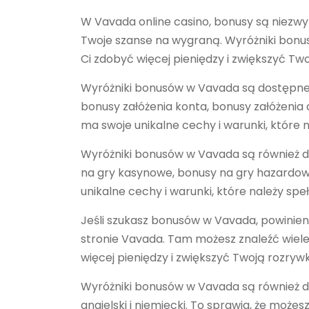
W Vavada online casino, bonusy są niezw
Twoje szanse na wygraną. Wyróżniki bon
Ci zdobyć więcej pieniędzy i zwiększyć Tw
Wyróżniki bonusów w Vavada są dostępne 
bonusy załóżenia konta, bonusy załóżenia 
ma swoje unikalne cechy i warunki, które n
Wyróżniki bonusów w Vavada są również d
na gry kasynowe, bonusy na gry hazardowe
unikalne cechy i warunki, które należy speł
Jeśli szukasz bonusów w Vavada, powinie
stronie Vavada. Tam możesz znaleźć wie
więcej pieniędzy i zwiększyć Twoją rozryw
Wyróżniki bonusów w Vavada są również do
angielski i niemiecki. To sprawia, że możesz