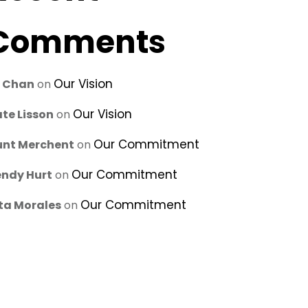
Comments
Our Vision
u Chan
on
Our Vision
te Lisson
on
Our Commitment
unt Merchent
on
Our Commitment
ndy Hurt
on
Our Commitment
ta Morales
on