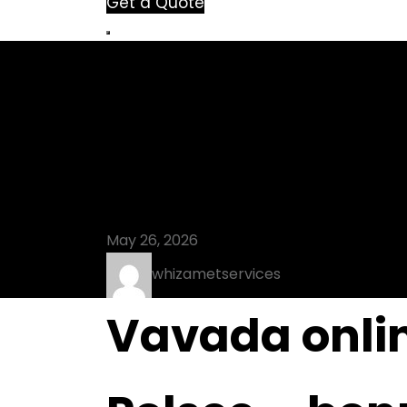
Get a Quote
Blog
Vavada onlin
bonusy.4673
May 26, 2026
whizametservices
Vavada onli