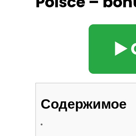
Polsce – bon
▶️
Содержимое