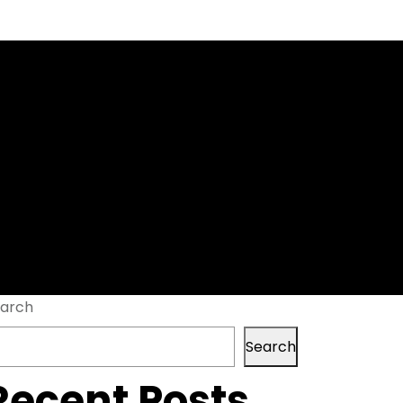
e
arch
Search
Recent Posts