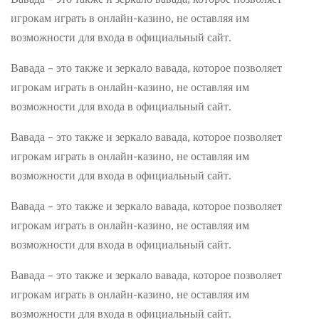
игрокам играть в онлайн-казино, не оставляя им
возможности для входа в официальный сайт.
Вавада – это также и зеркало вавада, которое позволяет
игрокам играть в онлайн-казино, не оставляя им
возможности для входа в официальный сайт.
Вавада – это также и зеркало вавада, которое позволяет
игрокам играть в онлайн-казино, не оставляя им
возможности для входа в официальный сайт.
Вавада – это также и зеркало вавада, которое позволяет
игрокам играть в онлайн-казино, не оставляя им
возможности для входа в официальный сайт.
Вавада – это также и зеркало вавада, которое позволяет
игрокам играть в онлайн-казино, не оставляя им
возможности для входа в официальный сайт.