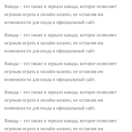
Вавада – это также и зеркало вавада, которое позволяет
игрокам играть в онлайн-казино, не оставляя им
возможности для входа в официальный сайт.
Вавада – это также и зеркало вавада, которое позволяет
игрокам играть в онлайн-казино, не оставляя им
возможности для входа в официальный сайт.
Вавада – это также и зеркало вавада, которое позволяет
игрокам играть в онлайн-казино, не оставляя им
возможности для входа в официальный сайт.
Вавада – это также и зеркало вавада, которое позволяет
игрокам играть в онлайн-казино, не оставляя им
возможности для входа в официальный сайт.
Вавада – это также и зеркало вавада, которое позволяет
игрокам играть в онлайн-казино, не оставляя им