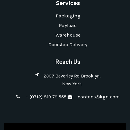
Services
Packaging
Payload
Warehouse
Doorstep Delivery
Reach Us
2307 Beverley Rd Brooklyn,
New York
+ (0712) 819 79 555
contact@kgn.com