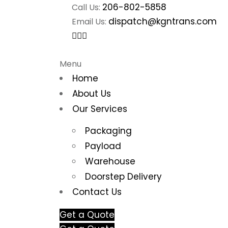
206-802-5858
Call Us:
dispatch@kgntrans.com
Email Us:
Menu
Home
About Us
Our Services
Packaging
Payload
Warehouse
Doorstep Delivery
Contact Us
Get a Quote