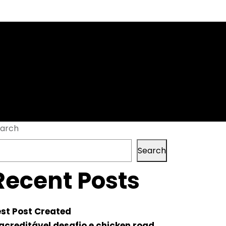
ддержки.1416
arch
Search
Recent Posts
st Post Created
acreditável desafio e chicken road