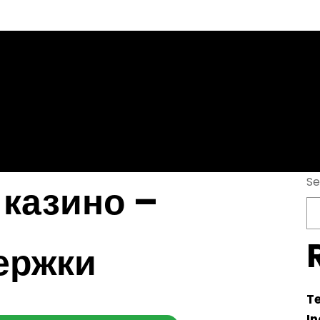
казино служба по
Se
 казино –
ержки
Te
In