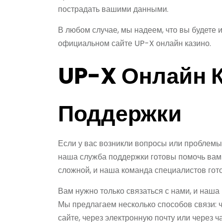
пострадать вашими данными.
В любом случае, мы надеем, что вы будете 
официальном сайте UP-X онлайн казино.
UP-X Онлайн К
Поддержки
Если у вас возникли вопросы или проблемы 
наша служба поддержки готовы помочь вам 
сложной, и наша команда специалистов гот
Вам нужно только связаться с нами, и наша
Мы предлагаем несколько способов связи:
сайте, через электронную почту или через 