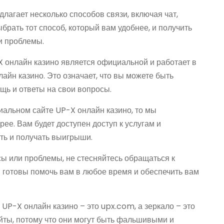
лагает несколько способов связи, включая чат,
брать тот способ, который вам удобнее, и получить
и проблемы.
X онлайн казино является официальной и работает в
айн казино. Это означает, что вы можете быть
щь и ответы на свои вопросы.
альном сайте UP-X онлайн казино, то мы
ее. Вам будет доступен доступ к услугам и
ть и получать выигрыши.
сы или проблемы, не стесняйтесь обращаться к
 готовы помочь вам в любое время и обеспечить вам
 UP-X онлайн казино – это upx.com, а зеркало – это
айты, потому что они могут быть фальшивыми и