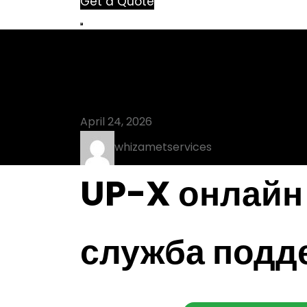
Get a Quote
Blog
UP-X онлайн 
April 24, 2026
whizametservices
UP-X онлайн
служба подд