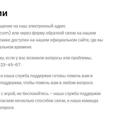
ми
бщение на наш электронный адрес
om) или через форму обратной связи на нашем
также доступен на нашем официальном сайте, где вы
еальном времени.
, если у вас возникли вопросы или проблемы,
 123-45-67.
, и наша служба поддержки готовы помочь вам в
поддержки, чтобы помочь вам в любом вопросе.
 с игрой, не беспокойтесь – наша служба поддержки
лагаем несколько способов связи, и наша команда
опросе.