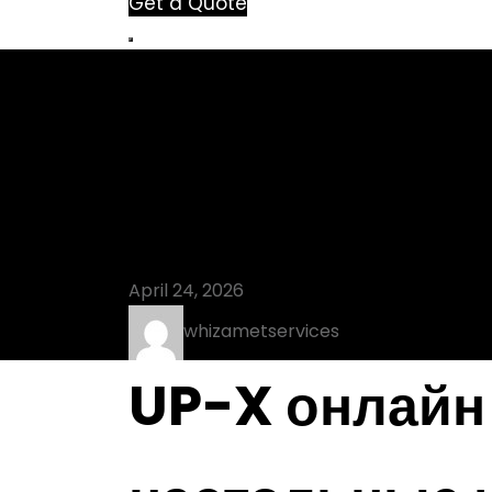
Get a Quote
Blog
UP-X онлайн
(4)
April 24, 2026
whizametservices
UP-X онлайн