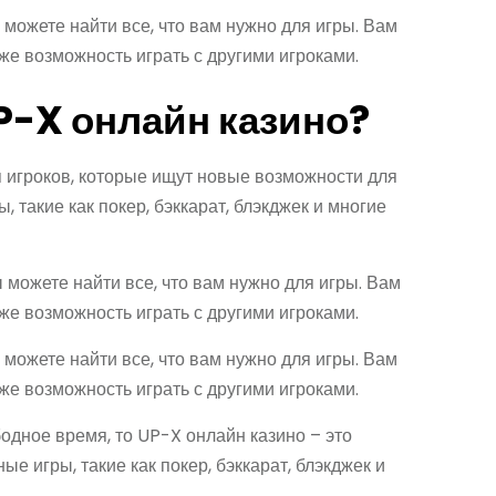
 можете найти все, что вам нужно для игры. Вам
же возможность играть с другими игроками.
P-X онлайн казино?
я игроков, которые ищут новые возможности для
 такие как покер, бэккарат, блэкджек и многие
 можете найти все, что вам нужно для игры. Вам
же возможность играть с другими игроками.
 можете найти все, что вам нужно для игры. Вам
же возможность играть с другими игроками.
одное время, то UP-X онлайн казино – это
е игры, такие как покер, бэккарат, блэкджек и