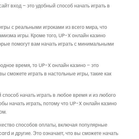
йт вход – это удобный способ начать играть в
игры с реальными игроками из всего мира, что
амизма игры. Кроме того, UP-X онлайн казино
торые помогут вам начать играть с минимальными
одное время, то UP-X онлайн казино – это
ы сможете играть в настольные игры, такие как
 способ начать играть в любое время и из любого
обы начать играть, потому что UP-X онлайн казино
ом.
жество способов оплаты, включая популярные
ard и другие. Это означает, что вы сможете начать