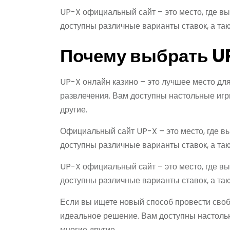
UP-X официальный сайт – это место, где вы
доступны различные варианты ставок, а так
Почему выбрать U
UP-X онлайн казино – это лучшее место дл
развлечения. Вам доступны настольные игры,
другие.
Официальный сайт UP-X – это место, где вы
доступны различные варианты ставок, а так
UP-X официальный сайт – это место, где вы
доступны различные варианты ставок, а так
Если вы ищете новый способ провести своб
идеальное решение. Вам доступны настольны
многие другие.