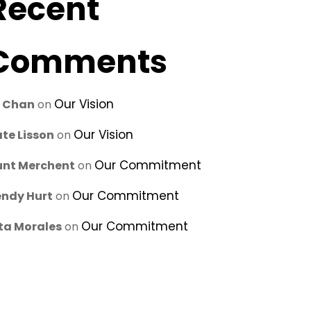
Recent
Comments
Our Vision
u Chan
on
Our Vision
te Lisson
on
Our Commitment
unt Merchent
on
Our Commitment
ndy Hurt
on
Our Commitment
ta Morales
on