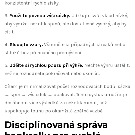
konzistentní rychlé zisky.
Použijte pevnou výši sázky.
Udržujte svůj vklad nízký,
aby vydržel několik spinů, ale dostatečně vysoký, aby byl
cítit.
Sledujte vzory.
Všimněte si případných streaků nebo
shluků bez přehnaného přemýšlení.
Udělte si rychlou pauzu při výhře.
Nechte výhru ustálit,
než se rozhodnete pokračovat nebo skončit.
Cílem je minimalizovat počet rozhodovacích bodů: sázka
→ spin → výsledek → opakovat. Tento cyklus umožňuje
dosáhnout více výsledků za několik minut, což
uspokojuje touhu po okamžité zpětné vazbě.
Disciplinovaná správa