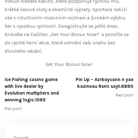
Pokud hledáte kasino, které podporuje rychlou hru,
krátké časové sloty a okamžité výplaty, Sportaza nabízí
vše v intuitivním mobilním rozhraní a širokém výběru
her s vysokou rychlostí. Zaregistrujte se ještě dnes,
klikněte na tlačítko „Get Your Bonus Now!“ a ponořte se
do rychlé herní akce, která odmění vaši snahu bez
dlouhého vázání.
Get Your Bonus Now!
Ice Fishing casino game
Pin Up – Azrbaycann n yax
with live dealer by
kazinosu Rsmi sayt.6890
Evolution multipliers and
Next post
winning logic.1065
Prev post
Search