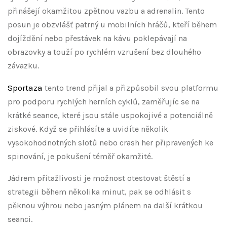
přinášejí okamžitou zpětnou vazbu a adrenalin. Tento
posun je obzvlášť patrný u mobilních hráčů, kteří během
dojíždění nebo přestávek na kávu poklepávají na
obrazovky a touží po rychlém vzrušení bez dlouhého
závazku.
Sportaza
tento trend přijal a přizpůsobil svou platformu
pro podporu rychlých herních cyklů, zaměřujíc se na
krátké seance, které jsou stále uspokojivé a potenciálně
ziskové. Když se přihlásíte a uvidíte několik
vysokohodnotných slotů nebo crash her připravených ke
spinování, je pokušení téměř okamžité.
Jádrem přitažlivosti je možnost otestovat štěstí a
strategii během několika minut, pak se odhlásit s
pěknou výhrou nebo jasným plánem na další krátkou
seanci.