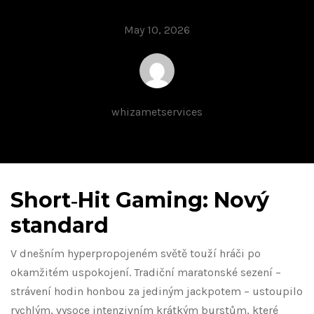
May 10, 2026
whizametservices
Short‑Hit Gaming: Nový
standard
V dnešním hyperpropojeném světě touží hráči po
okamžitém uspokojení. Tradiční maratonské sezení –
strávení hodin honbou za jediným jackpotem – ustoupilo
rychlým, vysoce intenzivním krátkým burstům, které