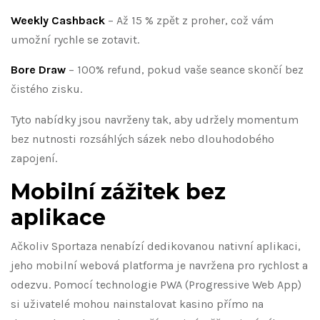
Weekly Cashback
– Až 15 % zpět z proher, což vám
umožní rychle se zotavit.
Bore Draw
– 100% refund, pokud vaše seance skončí bez
čistého zisku.
Tyto nabídky jsou navrženy tak, aby udržely momentum
bez nutnosti rozsáhlých sázek nebo dlouhodobého
zapojení.
Mobilní zážitek bez
aplikace
Ačkoliv Sportaza nenabízí dedikovanou nativní aplikaci,
jeho mobilní webová platforma je navržena pro rychlost a
odezvu. Pomocí technologie PWA (Progressive Web App)
si uživatelé mohou nainstalovat kasino přímo na