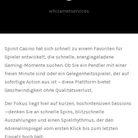
whizametservices
Spinit Casino hat sich schnell zu einem Favoriten für
Spieler entwickelt, die schnelle, energiegeladene
Gaming-Momente suchen. Ob Sie ein Pendler mit einer
freien Minute sind oder ein Gelegenheitsspieler, der auf
sofortige Action aus ist – diese Plattform bietet
Geschwindigkeit ohne Qualitätsverlust.
Der Fokus liegt hier auf kurzen, hochintensiven Sessions
—denken Sie an schnelle Spins, blitzschnelle
Auszahlungen und einen Spielrhythmus, der den
Adrenalinspiegel vom ersten Klick bis zum letzten
Einsatz hoch hält.