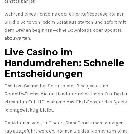
einstellbar ist
Während eines Pendelns oder einer Kaffeepause können
Sie die Seite von jedem Gerät aus starten und sofort mit
dem Drehen beginnen—ohne Downloads oder Updates
abzuwarten.
Live Casino im
Handumdrehen: Schnelle
Entscheidungen
Das Live‑Casino bei Spinit bietet Blackjack‑ und
Roulette‑Tische, die im Handumdrehen laden. Der Dealer
streamt in Full HD, während das Chat‑Fenster des Spiels
leichtgewichtig bleibt.
Da Aktionen wie „Hit“ oder „Stand“ mit einem einzigen
Tap ausgeführt werden, können Sie das Momentum ohne