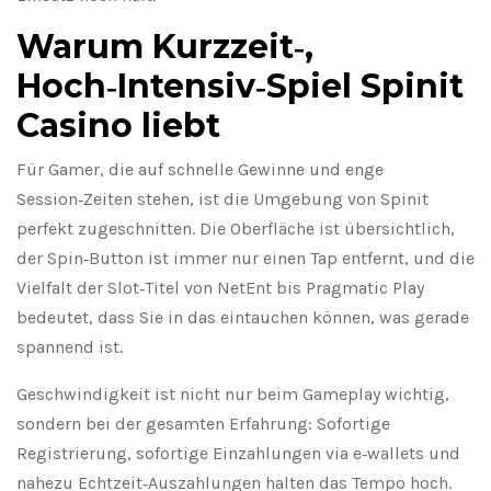
Warum Kurzzeit‑,
Hoch‑Intensiv‑Spiel Spinit
Casino liebt
Für Gamer, die auf schnelle Gewinne und enge
Session‑Zeiten stehen, ist die Umgebung von Spinit
perfekt zugeschnitten. Die Oberfläche ist übersichtlich,
der Spin‑Button ist immer nur einen Tap entfernt, und die
Vielfalt der Slot‑Titel von NetEnt bis Pragmatic Play
bedeutet, dass Sie in das eintauchen können, was gerade
spannend ist.
Geschwindigkeit ist nicht nur beim Gameplay wichtig,
sondern bei der gesamten Erfahrung: Sofortige
Registrierung, sofortige Einzahlungen via e‑wallets und
nahezu Echtzeit‑Auszahlungen halten das Tempo hoch.