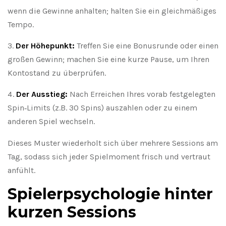
wenn die Gewinne anhalten; halten Sie ein gleichmäßiges
Tempo.
Der Höhepunkt:
Treffen Sie eine Bonusrunde oder einen
großen Gewinn; machen Sie eine kurze Pause, um Ihren
Kontostand zu überprüfen.
Der Ausstieg:
Nach Erreichen Ihres vorab festgelegten
Spin‑Limits (z.B. 30 Spins) auszahlen oder zu einem
anderen Spiel wechseln.
Dieses Muster wiederholt sich über mehrere Sessions am
Tag, sodass sich jeder Spielmoment frisch und vertraut
anfühlt.
Spielerpsychologie hinter
kurzen Sessions