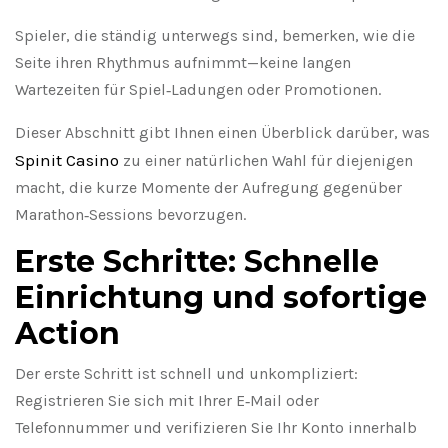
Spieler, die ständig unterwegs sind, bemerken, wie die
Seite ihren Rhythmus aufnimmt—keine langen
Wartezeiten für Spiel‑Ladungen oder Promotionen.
Dieser Abschnitt gibt Ihnen einen Überblick darüber, was
Spinit Casino
zu einer natürlichen Wahl für diejenigen
macht, die kurze Momente der Aufregung gegenüber
Marathon‑Sessions bevorzugen.
Erste Schritte: Schnelle
Einrichtung und sofortige
Action
Der erste Schritt ist schnell und unkompliziert:
Registrieren Sie sich mit Ihrer E‑Mail oder
Telefonnummer und verifizieren Sie Ihr Konto innerhalb