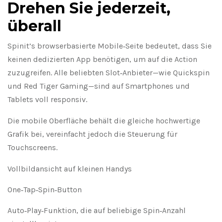
Drehen Sie jederzeit,
überall
Spinit’s browserbasierte Mobile‑Seite bedeutet, dass Sie
keinen dedizierten App benötigen, um auf die Action
zuzugreifen. Alle beliebten Slot‑Anbieter—wie Quickspin
und Red Tiger Gaming—sind auf Smartphones und
Tablets voll responsiv.
Die mobile Oberfläche behält die gleiche hochwertige
Grafik bei, vereinfacht jedoch die Steuerung für
Touchscreens.
Vollbildansicht auf kleinen Handys
One‑Tap‑Spin‑Button
Auto‑Play‑Funktion, die auf beliebige Spin‑Anzahl