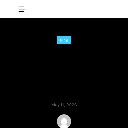
Blog
Spinit Casino: Quick
Spin Thrills and
Intense Short
Sessions
May 11, 2026