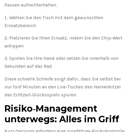
Pausen aufrechterhalten.
Wählen Sie den Tisch mit dem gewünschten
Einsatzbereich
Platzieren Sie Ihren Einsatz, indem Sie den Chip‑Wert
antippen
Spielen Sie Ihre Hand oder setzen Sie innerhalb von
Sekunden auf das Rad
Diese schnelle Schleife sorgt dafür, dass Sie selbst bei
nur fünf Minuten an den Live‑Tischen den Nervenkitzel
des Echtzeit‑Glücksspiels spüren.
Risiko‑Management
unterwegs: Alles im Griff
Kurz‑Sessions erfordern eine sorgfältige Risikokontrolle