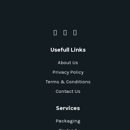
Usefull Links
About Us
Privacy Policy
Terms & Conditions
Contact Us
Services
Packaging