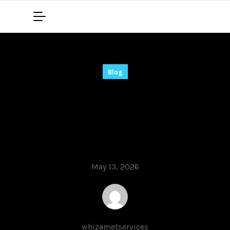
Blog
Sahabet – Sahabet
Casino – Sahabet
Giri.242
May 13, 2026
whizametservices