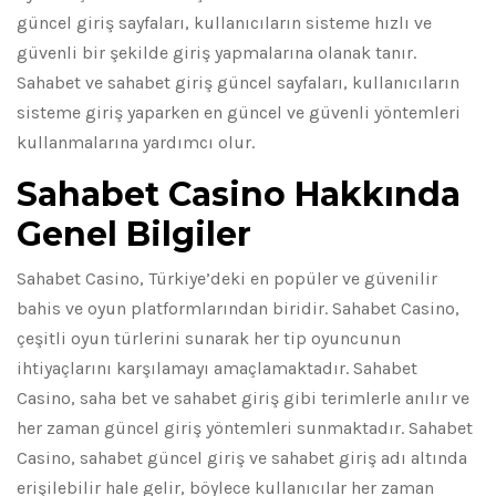
güncel giriş sayfaları, kullanıcıların sisteme hızlı ve
güvenli bir şekilde giriş yapmalarına olanak tanır.
Sahabet ve sahabet giriş güncel sayfaları, kullanıcıların
sisteme giriş yaparken en güncel ve güvenli yöntemleri
kullanmalarına yardımcı olur.
Sahabet Casino Hakkında
Genel Bilgiler
Sahabet Casino, Türkiye’deki en popüler ve güvenilir
bahis ve oyun platformlarından biridir. Sahabet Casino,
çeşitli oyun türlerini sunarak her tip oyuncunun
ihtiyaçlarını karşılamayı amaçlamaktadır. Sahabet
Casino, saha bet ve sahabet giriş gibi terimlerle anılır ve
her zaman güncel giriş yöntemleri sunmaktadır. Sahabet
Casino, sahabet güncel giriş ve sahabet giriş adı altında
erişilebilir hale gelir, böylece kullanıcılar her zaman