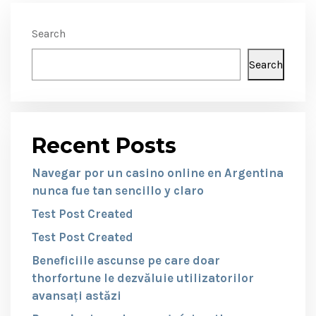
Search
Search
Recent Posts
Navegar por un casino online en Argentina
nunca fue tan sencillo y claro
Test Post Created
Test Post Created
Beneficiile ascunse pe care doar
thorfortune le dezvăluie utilizatorilor
avansați astăzi