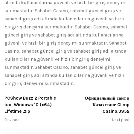
altında kullanıcılarına güvenli ve hızlı bir giriş deneyimi
sunmaktadır. Sahabet Casino, sahabet güncel giriş ve
sahabet giriş adı altında kullanıcılarına güvenli ve hızlı
bir giriş deneyimi sunmaktadır. Sahabet Casino, sahabet
güncel giriş ve sahabet giriş adı altında kullanıcılarına
güvenli ve hızlı bir giriş deneyimi sunmaktadır. Sahabet
Casino, sahabet güncel giriş ve sahabet giriş adı altında
kullanıcılarına güvenli ve hızlı bir giriş deneyimi
sunmaktadır. Sahabet Casino, sahabet güncel giriş ve
sahabet giriş adı altında kullanıcılarına güvenli ve hızlı
bir giriş deneyimi sunmaktadır.
PCShow Buzz 2 Portable
Официальный сайт в
tool Windows 10 (x64)
Казахстане Olimp
Lifetime .zip
Casino.3952
Prev post
Next post