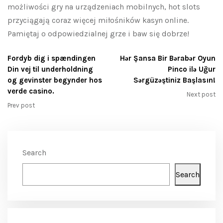
możliwości gry na urządzeniach mobilnych, hot slots
przyciągają coraz więcej miłośników kasyn online.
Pamiętaj o odpowiedzialnej grze i baw się dobrze!
Fordyb dig i spændingen
Hər Şansa Bir Bərabər Oyun
Din vej til underholdning
Pinco ilə Uğur
og gevinster begynder hos
Sərgüzəştiniz Başlasın!
verde casino.
Next post
Prev post
Search
Search