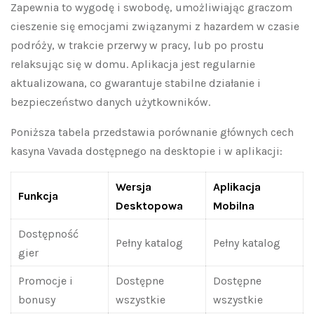
Zapewnia to wygodę i swobodę, umożliwiając graczom
cieszenie się emocjami związanymi z hazardem w czasie
podróży, w trakcie przerwy w pracy, lub po prostu
relaksując się w domu. Aplikacja jest regularnie
aktualizowana, co gwarantuje stabilne działanie i
bezpieczeństwo danych użytkowników.
Poniższa tabela przedstawia porównanie głównych cech
kasyna Vavada dostępnego na desktopie i w aplikacji:
Wersja
Aplikacja
Funkcja
Desktopowa
Mobilna
Dostępność
Pełny katalog
Pełny katalog
gier
Promocje i
Dostępne
Dostępne
bonusy
wszystkie
wszystkie