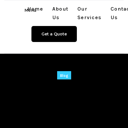
Home
About
Our
Conta
Menu
Us
Services
Us
Get a Quote
Blog
Rozpal emocje i
wygrywaj – Vavada
pl to aplikacja pełna
kasynowych doznań