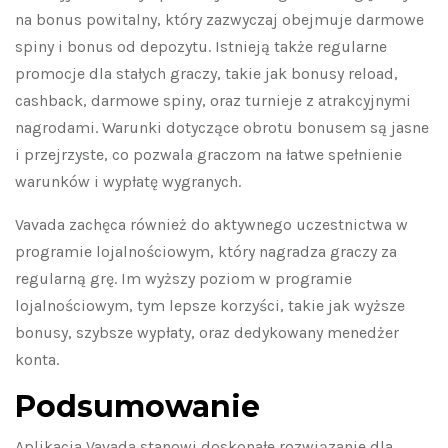
na bonus powitalny, który zazwyczaj obejmuje darmowe
spiny i bonus od depozytu. Istnieją także regularne
promocje dla stałych graczy, takie jak bonusy reload,
cashback, darmowe spiny, oraz turnieje z atrakcyjnymi
nagrodami. Warunki dotyczące obrotu bonusem są jasne
i przejrzyste, co pozwala graczom na łatwe spełnienie
warunków i wypłatę wygranych.
Vavada zachęca również do aktywnego uczestnictwa w
programie lojalnościowym, który nagradza graczy za
regularną grę. Im wyższy poziom w programie
lojalnościowym, tym lepsze korzyści, takie jak wyższe
bonusy, szybsze wypłaty, oraz dedykowany menedżer
konta.
Podsumowanie
Aplikacja Vavada stanowi doskonałe rozwiązanie dla