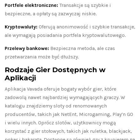
Portfele elektroniczne:
Transakcje są szybkie i
bezpieczne, a opłaty są zazwyczaj niskie.
Kryptowaluty:
Oferują anonimowość i szybkie transakcje,
ale wymagają posiadania portfela kryptowalutowego.
Przelewy bankowe:
Bezpieczna metoda, ale czas
przetwarzania może być dłuższy.
Rodzaje Gier Dostępnych w
Aplikacji
Aplikacja Vavada oferuje bogaty wybór gier, które
zadowolą nawet najbardziej wymagających graczy. W
katalogu znajdziemy sloty od renomowanych
producentów, takich jak NetEnt, Microgaming, Play’n GO
i wielu innych. Oprócz slotów, użytkownicy mogą
korzystać z gier stołowych, takich jak ruletka, blackjack,
poker i bakarata. Dostępne są również gry z krupierem na