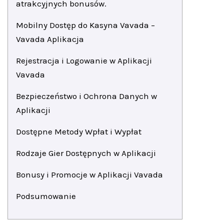
atrakcyjnych bonusów.
Mobilny Dostęp do Kasyna Vavada –
Vavada Aplikacja
Rejestracja i Logowanie w Aplikacji
Vavada
Bezpieczeństwo i Ochrona Danych w
Aplikacji
Dostępne Metody Wpłat i Wypłat
Rodzaje Gier Dostępnych w Aplikacji
Bonusy i Promocje w Aplikacji Vavada
Podsumowanie