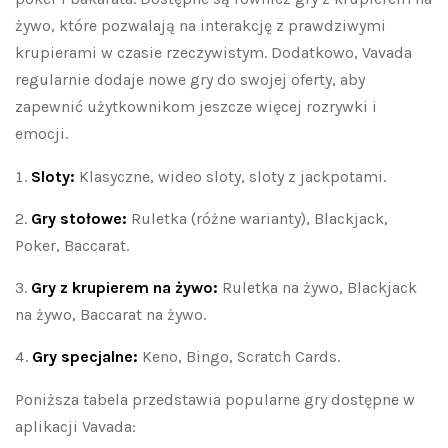
żywo, które pozwalają na interakcję z prawdziwymi
krupierami w czasie rzeczywistym. Dodatkowo, Vavada
regularnie dodaje nowe gry do swojej oferty, aby
zapewnić użytkownikom jeszcze więcej rozrywki i
emocji.
Sloty:
Klasyczne, wideo sloty, sloty z jackpotami.
Gry stołowe:
Ruletka (różne warianty), Blackjack,
Poker, Baccarat.
Gry z krupierem na żywo:
Ruletka na żywo, Blackjack
na żywo, Baccarat na żywo.
Gry specjalne:
Keno, Bingo, Scratch Cards.
Poniższa tabela przedstawia popularne gry dostępne w
aplikacji Vavada: