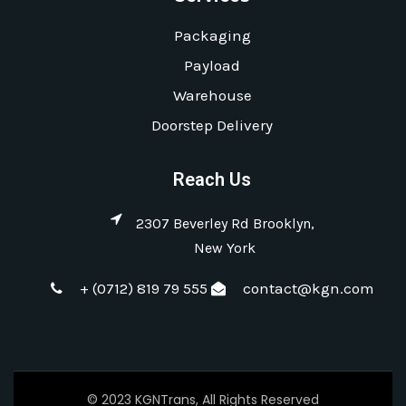
Packaging
Payload
Warehouse
Doorstep Delivery
Reach Us
2307 Beverley Rd Brooklyn,
New York
+ (0712) 819 79 555
contact@kgn.com
© 2023 KGNTrans, All Rights Reserved