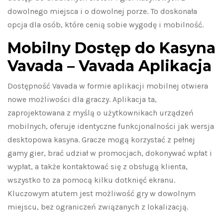
dowolnego miejsca i o dowolnej porze. To doskonała
opcja dla osób, które cenią sobie wygodę i mobilność.
Mobilny Dostęp do Kasyna
Vavada – Vavada Aplikacja
Dostępność Vavada w formie aplikacji mobilnej otwiera
nowe możliwości dla graczy. Aplikacja ta,
zaprojektowana z myślą o użytkownikach urządzeń
mobilnych, oferuje identyczne funkcjonalności jak wersja
desktopowa kasyna. Gracze mogą korzystać z pełnej
gamy gier, brać udział w promocjach, dokonywać wpłat i
wypłat, a także kontaktować się z obsługą klienta,
wszystko to za pomocą kilku dotknięć ekranu.
Kluczowym atutem jest możliwość gry w dowolnym
miejscu, bez ograniczeń związanych z lokalizacją.