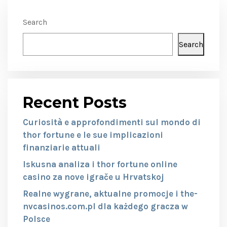
Search
Search
Recent Posts
Curiosità e approfondimenti sul mondo di
thor fortune e le sue implicazioni
finanziarie attuali
Iskusna analiza i thor fortune online
casino za nove igrače u Hrvatskoj
Realne wygrane, aktualne promocje i the-
nvcasinos.com.pl dla każdego gracza w
Polsce