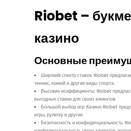
Riobet – букме
казино
Основные преимущ
Широкий спектр ставок: Riobet предлагае
теннис, хоккей и другие виды спорта.
Высокие коэффициенты: Riobet предлаг
выгодные ставки для своих клиентов.
Большой выбор игр: Казино Riobet предл
игры, рулетку и другие.
Безопасность и конфиденциальность: Ri
конфиденциальность своих клиентов, испол