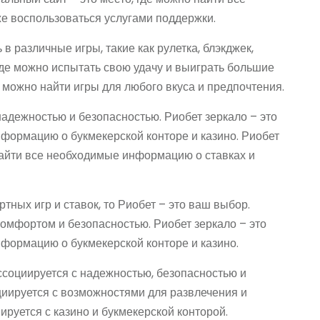
е воспользоваться услугами поддержки.
 в различные игры, такие как рулетка, блэкджек,
 где можно испытать свою удачу и выиграть большие
е можно найти игры для любого вкуса и предпочтения.
 надежностью и безопасностью. Риобет зеркало – это
нформацию о букмекерской конторе и казино. Риобет
найти все необходимые информацию о ставках и
тных игр и ставок, то Риобет – это ваш выбор.
 комфортом и безопасностью. Риобет зеркало – это
нформацию о букмекерской конторе и казино.
ассоциируется с надежностью, безопасностью и
циируется с возможностями для развлечения и
иируется с казино и букмекерской конторой.