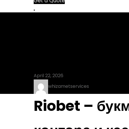
Get a Quote
Blog
Riobet – бук
Риобет.4455
April 22, 2026
whizametservices
Riobet – бук