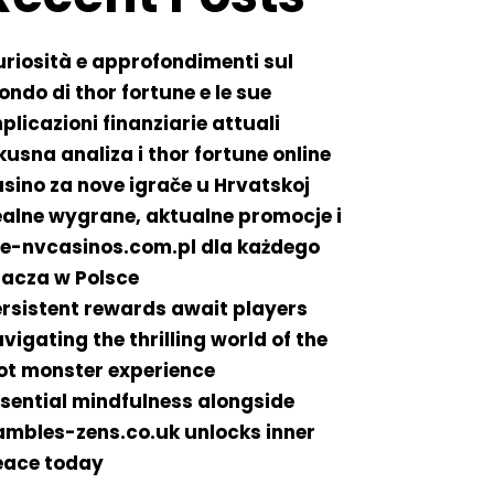
riosità e approfondimenti sul
ndo di thor fortune e le sue
plicazioni finanziarie attuali
kusna analiza i thor fortune online
sino za nove igrače u Hrvatskoj
alne wygrane, aktualne promocje i
he-nvcasinos.com.pl dla każdego
racza w Polsce
rsistent rewards await players
vigating the thrilling world of the
ot monster experience
sential mindfulness alongside
ambles-zens.co.uk unlocks inner
eace today