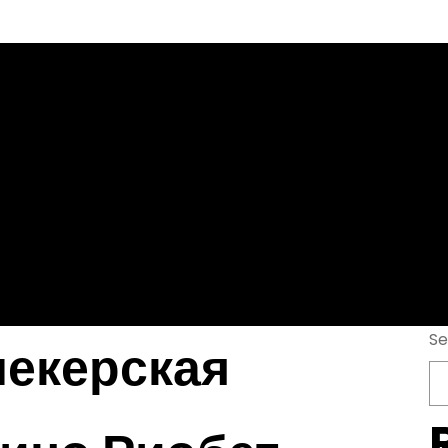
мекерская контора
Se
мекерская