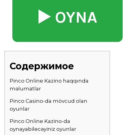
▶️ OYNA
Содержимое
Pinco Online Kazino haqqında
məlumatlar
Pinco Casino-da mövcud olan
oyunlar
Pinco Online Kazino-da
oynayabilecəyiniz oyunlar