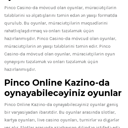
Pinco Casino-da mövcud olan oyunlar, müraciətçilərin
tələblərini və əlçatışlarını təmin edən ən yaxşı formatda
qurulub. Bu oyunlar, müraciətçilərin məqsədlərini
rahatlıqlaşdırmaq və onları təzələmək üçün
hazırlanmışdır. Pinco Casino-da mövcud olan oyunlar,
müraciətçilərin ən yaxşı tələblərini təmin edir. Pinco
Casino-da mövcud olan oyunlar, müraciətçilərin oyun
oynayışını təzələmək və onları təzələmək üçün
hazırlanmışdır.
Pinco Online Kazino-da
oynayabilecəyiniz oyunlar
Pinco Online Kazino-da oynayabilecəyiniz oyunlar geniş
bir varyasiyadan ibarətdir. Bu oyunlar arasında slotlar,
kartya oyunları, live casino oyunları, turnirlər və digərlər
yer alır. Slotlar arasında azərbaycan dilindən istifadə edə