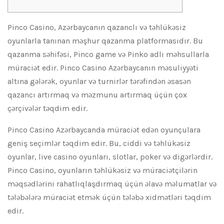
Pinco Casino, Azərbaycanın qazanclı və təhlükəsiz
oyunlarla tanınan məşhur qazanma platformasıdır. Bu
qazanma səhifəsi, Pinco game və Pinko adlı məhsullarla
müraciət edir. Pinco Casino Azərbaycanın məsuliyyəti
altına gələrək, oyunlar və turnirlər tərəfindən əsasən
qazancı artırmaq və məzmunu artırmaq üçün çox
çərçivələr təqdim edir.
Pinco Casino Azərbaycanda müraciət edən oyunçulara
geniş seçimlər təqdim edir. Bu, ciddi və təhlükəsiz
oyunlar, live casino oyunları, slotlar, poker və digərlərdir.
Pinco Casino, oyunların təhlükəsiz və müraciətçilərin
məqsədlərini rahatlıqlaşdırmaq üçün əlavə məlumatlar və
tələbələrə müraciət etmək üçün tələbə xidmətləri təqdim
edir.