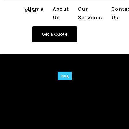
Home
About
Our
Conta
Menu
Us
Services
Us
Get a Quote
Blog
Pinco Online Kazino
Azrbaycanda Oyun
Seimlri v
Turnirlr.5778 (3)