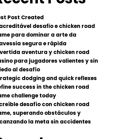
st Post Created
acreditável desafio e chicken road
ame para dominar a arte da
avessia segura e rápida
vertida aventura y chicken road
sino para jugadores valientes y sin
edo al desafío
rategic dodging and quick reflexes
fine success in the chicken road
ame challenge today
creíble desafío con chicken road
ame, superando obstáculos y
canzando la meta sin accidentes