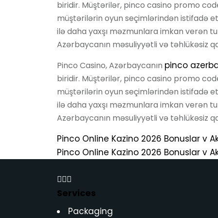
biridir. Müştərilər, pinco casino promo code
müştərilərin oyun seçimlərindən istifadə 
ilə daha yaxşı məzmunlara imkan verən turn
Azərbaycanın məsuliyyətli və təhlükəsiz qaz
pinco azerb
Pinco Casino, Azərbaycanın
biridir. Müştərilər, pinco casino promo code
müştərilərin oyun seçimlərindən istifadə 
ilə daha yaxşı məzmunlara imkan verən turn
Azərbaycanın məsuliyyətli və təhlükəsiz qaz
Pinco Online Kazino 2026 Bonuslar v Ak
Pinco Online Kazino 2026 Bonuslar v Ak
Services
Packaging