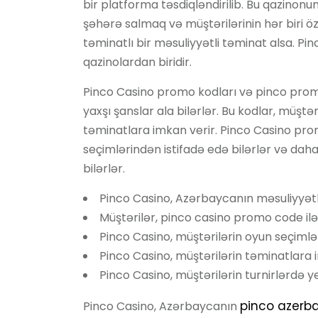
bir platforma təsdiqləndirilib. Bu qazinonu
şəhərə salmaq və müştərilərinin hər biri 
təminatlı bir məsuliyyətli təminat alsa. Pi
qazinolardan biridir.
Pinco Casino promo kodları və pinco prom
yaxşı şanslar ala bilərlər. Bu kodlar, müş
təminatlara imkan verir. Pinco Casino pro
seçimlərindən istifadə edə bilərlər və da
bilərlər.
Pinco Casino, Azərbaycanın məsuliyyətli 
Müştərilər, pinco casino promo code ilə 
Pinco Casino, müştərilərin oyun seçimlə
Pinco Casino, müştərilərin təminatlara 
Pinco Casino, müştərilərin turnirlərdə ye
pinco azerb
Pinco Casino, Azərbaycanın