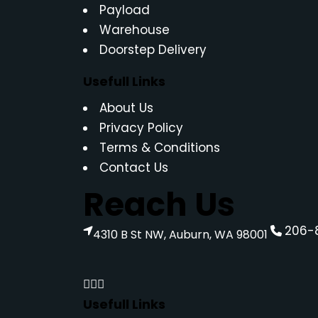
Payload
Warehouse
Doorstep Delivery
Usefull Links
About Us
Privacy Policy
Terms & Conditions
Contact Us
Reach Us
206-
4310 B St NW, Auburn, WA 98001
Usefull Links