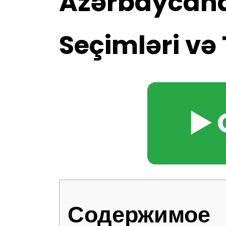
Azərbaycan
Seçimləri və 
▶️
Содержимое