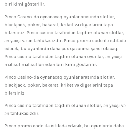
biri kimi göstərilir.
Pinco Casino-da oynanacaq oyunlar arasında slotlar,
blackjack, poker, bakarat, kriket və digərlərini tapa
bilərsiniz. Pinco casino tərəfindən təqdim olunan slotlar,
ən yaxşı və ən təhlükəsizdir. Pinco promo code ilə istifadə
edərək, bu oyunlarda daha çox qazanma şansı olacaq.
Pinco casino tərəfindən təqdim olunan oyunlar, ən yaxşı
məhsul məhsullarından biri kimi göstərilir.
Pinco Casino-da oynanacaq oyunlar arasında slotlar,
blackjack, poker, bakarat, kriket və digərlərini tapa
bilərsiniz.
Pinco casino tərəfindən təqdim olunan slotlar, ən yaxşı və
ən təhlükəsizdir.
Pinco promo code ilə istifadə edərək, bu oyunlarda daha