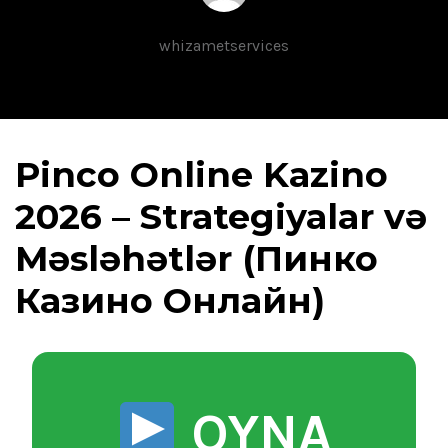
whizametservices
Pinco Online Kazino
2026 – Strategiyalar və
Məsləhətlər (Пинко
Казино Онлайн)
OYNA