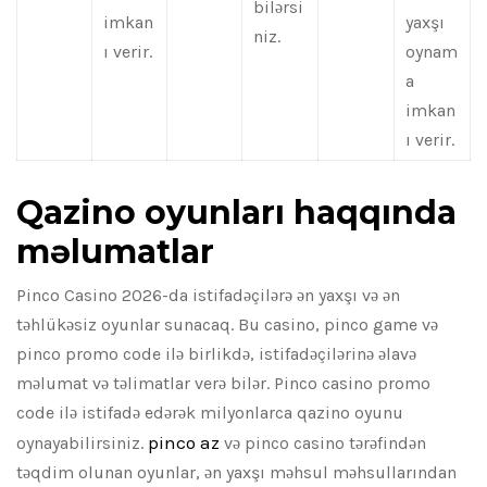
bilərsi
imkan
yaxşı
niz.
ı verir.
oynam
a
imkan
ı verir.
Qazino oyunları haqqında
məlumatlar
Pinco Casino 2026-da istifadəçilərə ən yaxşı və ən
təhlükəsiz oyunlar sunacaq. Bu casino, pinco game və
pinco promo code ilə birlikdə, istifadəçilərinə əlavə
məlumat və təlimatlar verə bilər. Pinco casino promo
code ilə istifadə edərək milyonlarca qazino oyunu
pinco az
oynayabilirsiniz.
və pinco casino tərəfindən
təqdim olunan oyunlar, ən yaxşı məhsul məhsullarından