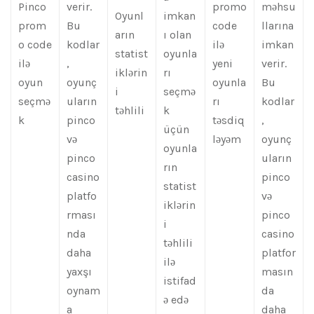
Pinco
verir.
promo
məhsu
Oyunl
imkan
prom
Bu
code
llarına
arın
ı olan
o code
kodlar
ilə
imkan
statist
oyunla
ilə
,
yeni
verir.
iklərin
rı
oyun
oyunç
oyunla
Bu
i
seçmə
seçmə
uların
rı
kodlar
təhlili
k
k
pinco
təsdiq
,
üçün
və
ləyəm
oyunç
oyunla
pinco
uların
rın
casino
pinco
statist
platfo
və
iklərin
rması
pinco
i
nda
casino
təhlili
daha
platfor
ilə
yaxşı
masın
istifad
oynam
da
ə edə
a
daha