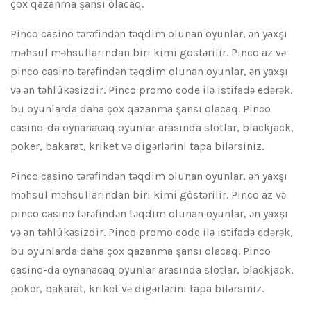
çox qazanma şansı olacaq.
Pinco casino tərəfindən təqdim olunan oyunlar, ən yaxşı
məhsul məhsullarından biri kimi göstərilir. Pinco az və
pinco casino tərəfindən təqdim olunan oyunlar, ən yaxşı
və ən təhlükəsizdir. Pinco promo code ilə istifadə edərək,
bu oyunlarda daha çox qazanma şansı olacaq. Pinco
casino-da oynanacaq oyunlar arasında slotlar, blackjack,
poker, bakarat, kriket və digərlərini tapa bilərsiniz.
Pinco casino tərəfindən təqdim olunan oyunlar, ən yaxşı
məhsul məhsullarından biri kimi göstərilir. Pinco az və
pinco casino tərəfindən təqdim olunan oyunlar, ən yaxşı
və ən təhlükəsizdir. Pinco promo code ilə istifadə edərək,
bu oyunlarda daha çox qazanma şansı olacaq. Pinco
casino-da oynanacaq oyunlar arasında slotlar, blackjack,
poker, bakarat, kriket və digərlərini tapa bilərsiniz.