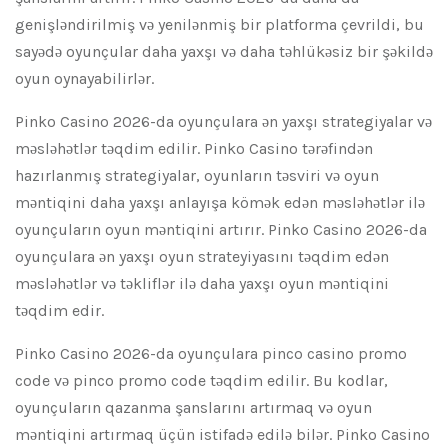
genişləndirilmiş və yenilənmiş bir platforma çevrildi, bu
sayədə oyunçular daha yaxşı və daha təhlükəsiz bir şəkildə
oyun oynayabilirlər.
Pinko Casino 2026-da oyunçulara ən yaxşı strategiyalar və
məsləhətlər təqdim edilir. Pinko Casino tərəfindən
hazırlanmış strategiyalar, oyunların təsviri və oyun
məntiqini daha yaxşı anlayışa kömək edən məsləhətlər ilə
oyunçuların oyun məntiqini artırır. Pinko Casino 2026-da
oyunçulara ən yaxşı oyun strateyiyasını təqdim edən
məsləhətlər və təkliflər ilə daha yaxşı oyun məntiqini
təqdim edir.
Pinko Casino 2026-da oyunçulara pinco casino promo
code və pinco promo code təqdim edilir. Bu kodlar,
oyunçuların qazanma şanslarını artırmaq və oyun
məntiqini artırmaq üçün istifadə edilə bilər. Pinko Casino