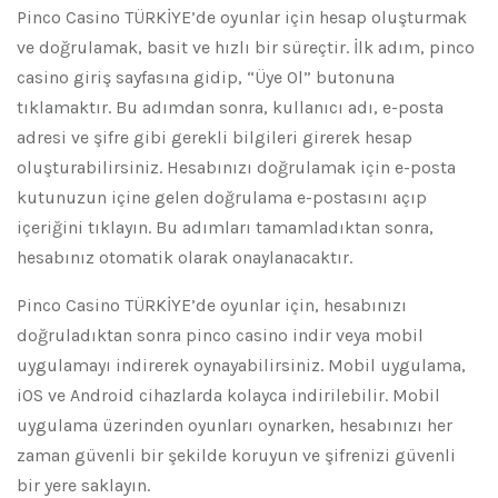
Pinco Casino TÜRKİYE’de oyunlar için hesap oluşturmak
ve doğrulamak, basit ve hızlı bir süreçtir. İlk adım, pinco
casino giriş sayfasına gidip, “Üye Ol” butonuna
tıklamaktır. Bu adımdan sonra, kullanıcı adı, e-posta
adresi ve şifre gibi gerekli bilgileri girerek hesap
oluşturabilirsiniz. Hesabınızı doğrulamak için e-posta
kutunuzun içine gelen doğrulama e-postasını açıp
içeriğini tıklayın. Bu adımları tamamladıktan sonra,
hesabınız otomatik olarak onaylanacaktır.
Pinco Casino TÜRKİYE’de oyunlar için, hesabınızı
doğruladıktan sonra pinco casino indir veya mobil
uygulamayı indirerek oynayabilirsiniz. Mobil uygulama,
iOS ve Android cihazlarda kolayca indirilebilir. Mobil
uygulama üzerinden oyunları oynarken, hesabınızı her
zaman güvenli bir şekilde koruyun ve şifrenizi güvenli
bir yere saklayın.