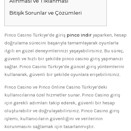
Alınması ve Tıklanması
Bitişik Sorunlar ve Çözümleri
pinco indir
Pinco Casino Türkiye’de giriş
yaparken, hesap
doğrulama sürecini başarıyla tamamlayarak oyunlarla
ilgili en güzel deneyimlerinizi yaşayabilirsiniz. Bu süreç,
güvenli ve hızlı bir şekilde pinco casino giriş yapmanızı
sağlar. Pinco Casino Türkiye’de güncel giriş yöntemlerini
kullanarak, güvenli bir şekilde oyunlara erişebilirsiniz.
Pinco Casino ve Pinco Online Casino Türkiye’deki
kullanıcılarına özel hizmetler sunar. Pinco Casino giriş
için gerekli adımları takip ederek, güvenli bir hesap
oluşturabilir ve doğrulayabilirsiniz. Pinco Casino giriş
işlemi, kullanıcıların güvenliğini ve verilerinin
korunmasını sağlamak için tasarlanmıştır.