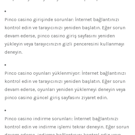
Pinco casino girişinde sorunlar: İnternet bağlantınızı
kontrol edin ve tarayıcınızı yeniden başlatın. Eğer sorun
devam ederse, pinco casino giriş sayfasını yeniden
yükleyin veya tarayıcınızın gizli penceresini kullanmayı
deneyin.
Pinco casino oyunları yüklenmiyor: İnternet bağlantınızı
kontrol edin ve tarayıcınızı yeniden başlatın. Eğer sorun
devam ederse, oyunları yeniden yüklemeyi deneyin veya
pinco casino güncel giriş sayfasını ziyaret edin.
Pinco casino indirme sorunları: İnternet bağlantınızı
kontrol edin ve indirme işlemi tekrar deneyin. Eğer sorun
devam ederse, indirme bağlantısını kontrol edin veya