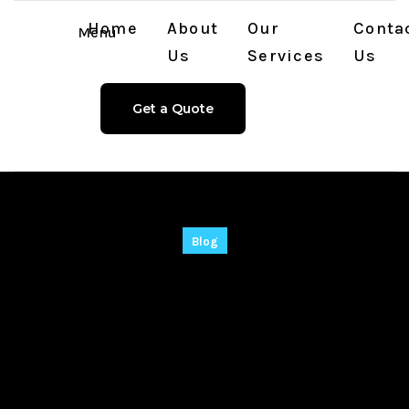
Home
About
Our
Conta
Menu
Us
Services
Us
Get a Quote
Blog
Pin Up Казино –
Официальный сайт
Пин Ап вход на
зеркало 2026.1203