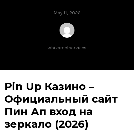
May 11, 2026
whizametservices
Pin Up Казино –
Официальный сайт
Пин Ап вход на
зеркало (2026)