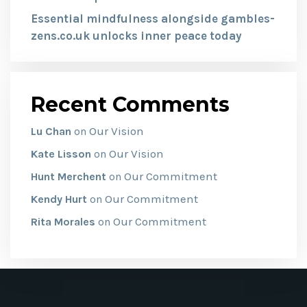
Essential mindfulness alongside gambles-
zens.co.uk unlocks inner peace today
Recent Comments
Our Vision
Lu Chan
on
Our Vision
Kate Lisson
on
Our Commitment
Hunt Merchent
on
Our Commitment
Kendy Hurt
on
Our Commitment
Rita Morales
on