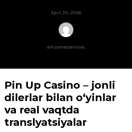
April 20, 2026
whizametservices
Pin Up Casino – jonli
dilerlar bilan o‘yinlar
va real vaqtda
translyatsiyalar