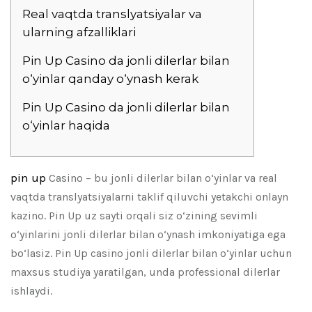
Real vaqtda translyatsiyalar va
ularning afzalliklari
Pin Up Casino da jonli dilerlar bilan
o‘yinlar qanday o‘ynash kerak
Pin Up Casino da jonli dilerlar bilan
o‘yinlar haqida
pin up
Casino – bu jonli dilerlar bilan o‘yinlar va real
vaqtda translyatsiyalarni taklif qiluvchi yetakchi onlayn
kazino. Pin Up uz sayti orqali siz o‘zining sevimli
o‘yinlarini jonli dilerlar bilan o‘ynash imkoniyatiga ega
bo‘lasiz. Pin Up casino jonli dilerlar bilan o‘yinlar uchun
maxsus studiya yaratilgan, unda professional dilerlar
ishlaydi.