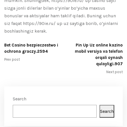
mumkin. Shuningdek, https://90ie.ru/ up casino sayti
sizga jonli dilerlar bilan o‘yinlar bo‘yicha maxsus
bonuslar va aktsiyalar ham taklif qiladi. Buning uchun
siz faqat https://90ie.ru/ up uz saytiga borib, o‘yinlarni
boshlashingiz kerak.
Bet Casino bezpieczestwo i
Pin Up Uz online kazino
ochrona graczy.2594
mobil versiya va telefon
orqali oynash
Prev post
qulayligi.907
Next post
Search
Search