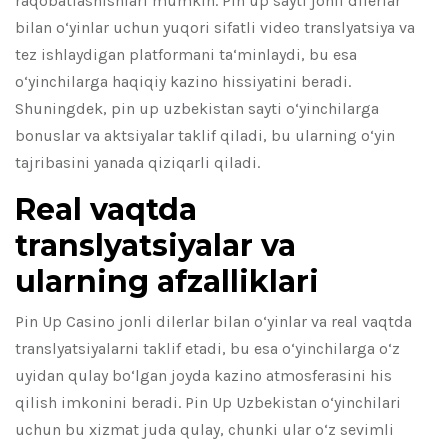
raqobatlashishlari mumkin. Pin up sayti jonli dilerlar
bilan o‘yinlar uchun yuqori sifatli video translyatsiya va
tez ishlaydigan platformani ta‘minlaydi, bu esa
o‘yinchilarga haqiqiy kazino hissiyatini beradi.
Shuningdek, pin up uzbekistan sayti o‘yinchilarga
bonuslar va aktsiyalar taklif qiladi, bu ularning o‘yin
tajribasini yanada qiziqarli qiladi.
Real vaqtda
translyatsiyalar va
ularning afzalliklari
Pin Up Casino jonli dilerlar bilan o‘yinlar va real vaqtda
translyatsiyalarni taklif etadi, bu esa o‘yinchilarga o‘z
uyidan qulay bo‘lgan joyda kazino atmosferasini his
qilish imkonini beradi. Pin Up Uzbekistan o‘yinchilari
uchun bu xizmat juda qulay, chunki ular o‘z sevimli