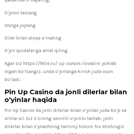
O‘yinni tanlang
Stolga joylang
Diler bilan aloqa o‘rnating
O‘yin qoidalariga amal qiling
Agar siz https://90ie.ru/ up скачать ilovasini yuklab
olgan bo‘lsangiz, unda o‘yinlarga kirish juda oson
bo‘ladi.
Pin Up Casino da jonli dilerlar bilan
o‘yinlar haqida
Pin Up Casino da jonli dilerlar bilan o‘yinlar juda ko‘p va
xilma-xil. Siz o‘zining sevimli o‘yinini tanlab, jonli
dilerlar bilan o‘ynashning taminiy hissini his etishingiz