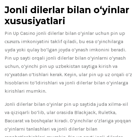
Jonli dilerlar bilan o‘yinlar
xususiyatlari
Pin Up Casino jonli dilerlar bilan o‘yinlar uchun pin up
скачать imkoniyatini taklif qiladi, bu esa o‘yinchilarga
uyda yoki qulay bo‘lgan joyda o‘ynash imkonini beradi.
Pin up sayti orqali jonli dilerlar bilan o‘yinlarni o‘ynash
uchun, o‘yinchi pin up uzbekistan saytiga kirish va
ro‘yxatdan o‘tishlari kerak. Keyin, ular pin up uz orqali o‘z
hisoblarini to‘ldirishlari va jonli dilerlar bilan o‘yinlarga
kirishlari mumkin.
Jonli dilerlar bilan o‘yinlar pin up saytida juda xilma-xil
va qiziqarli bo‘lib, ular orasida Blackjack, Ruletka,
Baccarat va boshqalar kiradi. O‘yinchilar o‘zlariga yoqqan
o‘yinlarni tanlashlari va jonli dilerlar bilan