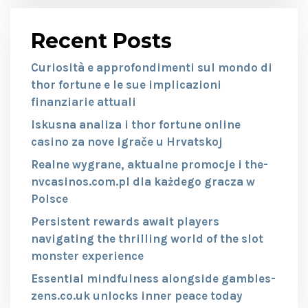
Recent Posts
Curiosità e approfondimenti sul mondo di
thor fortune e le sue implicazioni
finanziarie attuali
Iskusna analiza i thor fortune online
casino za nove igrače u Hrvatskoj
Realne wygrane, aktualne promocje i the-
nvcasinos.com.pl dla każdego gracza w
Polsce
Persistent rewards await players
navigating the thrilling world of the slot
monster experience
Essential mindfulness alongside gambles-
zens.co.uk unlocks inner peace today