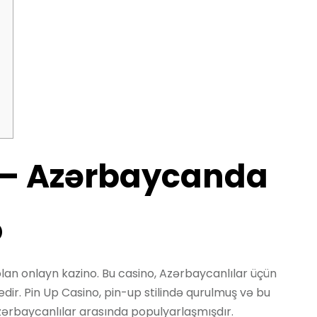
 – Azərbaycanda
o
n onlayn kazino. Bu casino, Azərbaycanlılar üçün
dir. Pin Up Casino, pin-up stilində qurulmuş və bu
Azərbaycanlılar arasında populyarlaşmışdır.