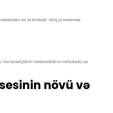
osesindən ən ərzindədir. Giriş prosesində:
o, müraciətçilərin məlumatlarını təhlükəsiz və
sesinin növü və