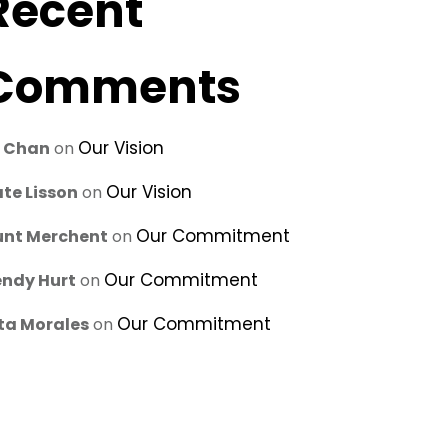
Recent
Comments
Our Vision
u Chan
on
Our Vision
te Lisson
on
Our Commitment
unt Merchent
on
Our Commitment
ndy Hurt
on
Our Commitment
ta Morales
on