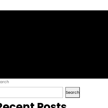
 Onlayn
arch
Search
Recent Posts