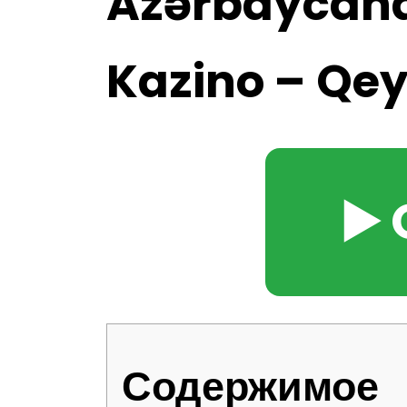
Azərbaycan
Kazino – Qey
▶️
Содержимое