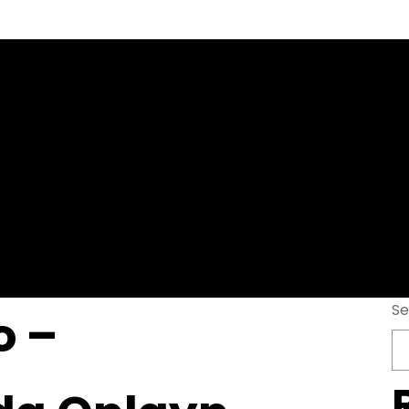
no – Azrbaycanda
yyat v Giri.335
Se
o –