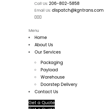
206-802-5858
Call Us:
dispatch@kgntrans.com
Email Us:
Menu
Home
About Us
Our Services
Packaging
Payload
Warehouse
Doorstep Delivery
Contact Us
Get a Quote