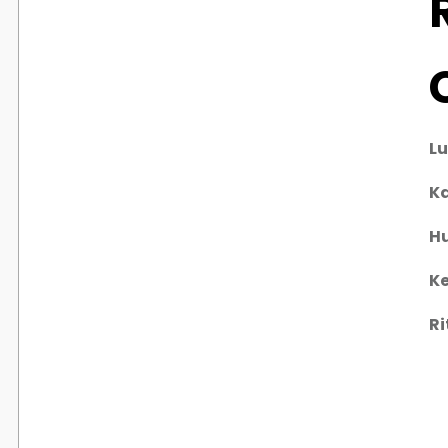
L
Ka
H
Ke
Ri