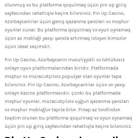
olunmuş və bu platforma qoşulmaq üçün pin up giriş
sayfasından rahatlıqla keçire bilərsiniz. Pin Up Casino,
Azərbaycanlılar üçün geniş qazanma şansları və məşhur
oyunlar sunar. Bu platforma qoşulmaq və oyun oynamaq
üçün az məbləği yaxşı şansla artırmaq istəyən kimsələr
üçün ideal seçimdir.
Pin Up Casino, Azərbaycanın məsuliyyətli və təhlükəsiz
onlayn oyun platformalarından biridir. Platformada
məşhur və müraciətçilərə populyar olan oyunlar tapa
bilərsiniz. Pin Up Casino, Azərbaycanlılar üçün ən yaxşı
onlayn kazino platformasıdır, çünki bu platformada
məşhur oyunlar, müraciətçilərə uyğun qazanma şansları
və məşhur məbləğlər tapıla bilər. Pinap az tərəfindən
təqdim olunan bu platforma qoşulmaq və oyun oynamaq
üçün pin up giriş sayfasından rahatlıqla keçire bilərsiniz.