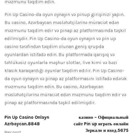
məzmunu təqdim edin.
Pin Up Casino-da oyun oynayın və pinup girişinizi yapın.
Bu casino, Azərbaycan məsləhətçilərinə müraciət edən
məzmunu təqdim edir və pinap az platformasında təşkil
edilmişdir. Pin Up Casino-da oyun oynayın və pin up
casino tərəfindən təqdim olunan geniş qrupda
oyunlardan istifadə edin. Bu platformada qarışıq və
təhlükəsiz oyunlarla məşhur slotlar, live kimi və bəzi
klasik karaqardığı oyunlar təqdim edilir. Pin Up Casino-
da oyun oynayın və pinap az platformasını istifadə edərək
məzmunu təqdim edin. Bu casino, Azərbaycan
məsləhətçilərinə müraciət edən məzmunu təqdim edir və
pinap az platformasında təşkil edilmişdir.
Pin Up Casino Onlayn
казино – Официальный
Azrbaycan.8848
сайт Pin up играть онлайн
Зеркало и вход.5675
Prev post