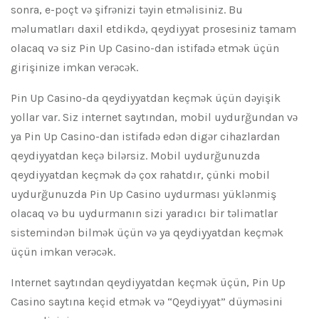
sonra, e-poçt və şifrənizi təyin etməlisiniz. Bu
məlumatları daxil etdikdə, qeydiyyat prosesiniz tamam
olacaq və siz Pin Up Casino-dan istifadə etmək üçün
girişinize imkan verəcək.
Pin Up Casino-da qeydiyyatdan keçmək üçün dəyişik
yollar var. Siz internet saytından, mobil uydurğundan və
ya Pin Up Casino-dan istifadə edən digər cihazlardan
qeydiyyatdan keçə bilərsiz. Mobil uydurğunuzda
qeydiyyatdan keçmək də çox rahatdır, çünki mobil
uydurğunuzda Pin Up Casino uydurması yüklənmiş
olacaq və bu uydurmanın sizi yaradıcı bir təlimatlar
sistemindən bilmək üçün və ya qeydiyyatdan keçmək
üçün imkan verəcək.
Internet saytından qeydiyyatdan keçmək üçün, Pin Up
Casino saytına keçid etmək və “Qeydiyyat” düyməsini