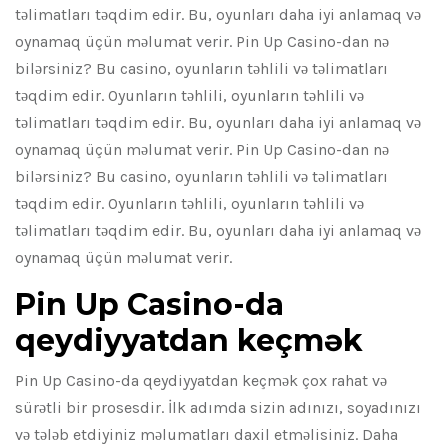
təlimatları təqdim edir. Bu, oyunları daha iyi anlamaq və
oynamaq üçün məlumat verir. Pin Up Casino-dan nə
bilərsiniz? Bu casino, oyunların təhlili və təlimatları
təqdim edir. Oyunların təhlili, oyunların təhlili və
təlimatları təqdim edir. Bu, oyunları daha iyi anlamaq və
oynamaq üçün məlumat verir. Pin Up Casino-dan nə
bilərsiniz? Bu casino, oyunların təhlili və təlimatları
təqdim edir. Oyunların təhlili, oyunların təhlili və
təlimatları təqdim edir. Bu, oyunları daha iyi anlamaq və
oynamaq üçün məlumat verir.
Pin Up Casino-da
qeydiyyatdan keçmək
Pin Up Casino-da qeydiyyatdan keçmək çox rahat və
sürətli bir prosesdir. İlk adımda sizin adınızı, soyadınızı
və tələb etdiyiniz məlumatları daxil etməlisiniz. Daha