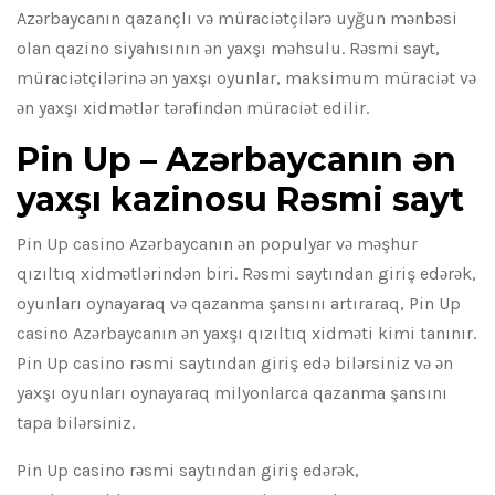
Azərbaycanın qazançlı və müraciətçilərə uyğun mənbəsi
olan qazino siyahısının ən yaxşı məhsulu. Rəsmi sayt,
müraciətçilərinə ən yaxşı oyunlar, maksimum müraciət və
ən yaxşı xidmətlər tərəfindən müraciət edilir.
Pin Up – Azərbaycanın ən
yaxşı kazinosu Rəsmi sayt
Pin Up casino Azərbaycanın ən populyar və məşhur
qızıltıq xidmətlərindən biri. Rəsmi saytından giriş edərək,
oyunları oynayaraq və qazanma şansını artıraraq, Pin Up
casino Azərbaycanın ən yaxşı qızıltıq xidməti kimi tanınır.
Pin Up casino rəsmi saytından giriş edə bilərsiniz və ən
yaxşı oyunları oynayaraq milyonlarca qazanma şansını
tapa bilərsiniz.
Pin Up casino rəsmi saytından giriş edərək,