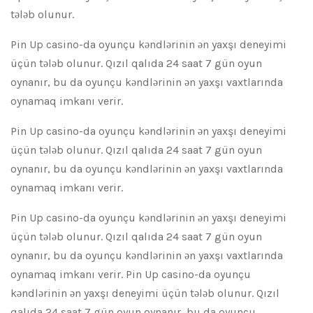
tələb olunur.
Pin Up casino-da oyunçu kəndlərinin ən yaxşı deneyimi
üçün tələb olunur. Qızıl qalıda 24 saat 7 gün oyun
oynanır, bu da oyunçu kəndlərinin ən yaxşı vaxtlarında
oynamaq imkanı verir.
Pin Up casino-da oyunçu kəndlərinin ən yaxşı deneyimi
üçün tələb olunur. Qızıl qalıda 24 saat 7 gün oyun
oynanır, bu da oyunçu kəndlərinin ən yaxşı vaxtlarında
oynamaq imkanı verir.
Pin Up casino-da oyunçu kəndlərinin ən yaxşı deneyimi
üçün tələb olunur. Qızıl qalıda 24 saat 7 gün oyun
oynanır, bu da oyunçu kəndlərinin ən yaxşı vaxtlarında
oynamaq imkanı verir. Pin Up casino-da oyunçu
kəndlərinin ən yaxşı deneyimi üçün tələb olunur. Qızıl
qalıda 24 saat 7 gün oyun oynanır, bu da oyunçu