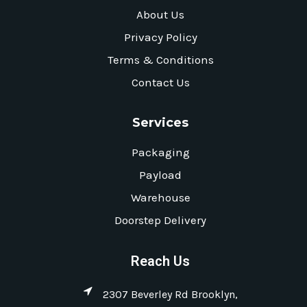
About Us
Privacy Policy
Terms & Conditions
Contact Us
Services
Packaging
Payload
Warehouse
Doorstep Delivery
Reach Us
2307 Beverley Rd Brooklyn,