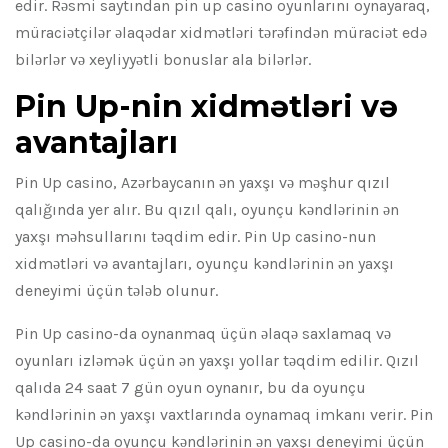
edir. Rəsmi saytından pin up casino oyunlarını oynayaraq,
müraciətçilər əlaqədar xidmətləri tərəfindən müraciət edə
bilərlər və xeyliyyətli bonuslar ala bilərlər.
Pin Up-nin xidmətləri və
avantajları
Pin Up casino, Azərbaycanın ən yaxşı və məşhur qızıl
qalığında yer alır. Bu qızıl qalı, oyunçu kəndlərinin ən
yaxşı məhsullarını təqdim edir. Pin Up casino-nun
xidmətləri və avantajları, oyunçu kəndlərinin ən yaxşı
deneyimi üçün tələb olunur.
Pin Up casino-da oynanmaq üçün əlaqə saxlamaq və
oyunları izləmək üçün ən yaxşı yollar təqdim edilir. Qızıl
qalıda 24 saat 7 gün oyun oynanır, bu da oyunçu
kəndlərinin ən yaxşı vaxtlarında oynamaq imkanı verir. Pin
Up casino-da oyunçu kəndlərinin ən yaxşı deneyimi üçün