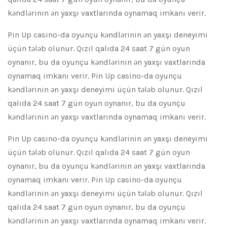
kəndlərinin ən yaxşı vaxtlarında oynamaq imkanı verir.
Pin Up casino-da oyunçu kəndlərinin ən yaxşı deneyimi
üçün tələb olunur. Qızıl qalıda 24 saat 7 gün oyun
oynanır, bu da oyunçu kəndlərinin ən yaxşı vaxtlarında
oynamaq imkanı verir. Pin Up casino-da oyunçu
kəndlərinin ən yaxşı deneyimi üçün tələb olunur. Qızıl
qalıda 24 saat 7 gün oyun oynanır, bu da oyunçu
kəndlərinin ən yaxşı vaxtlarında oynamaq imkanı verir.
Pin Up casino-da oyunçu kəndlərinin ən yaxşı deneyimi
üçün tələb olunur. Qızıl qalıda 24 saat 7 gün oyun
oynanır, bu da oyunçu kəndlərinin ən yaxşı vaxtlarında
oynamaq imkanı verir. Pin Up casino-da oyunçu
kəndlərinin ən yaxşı deneyimi üçün tələb olunur. Qızıl
qalıda 24 saat 7 gün oyun oynanır, bu da oyunçu
kəndlərinin ən yaxşı vaxtlarında oynamaq imkanı verir.