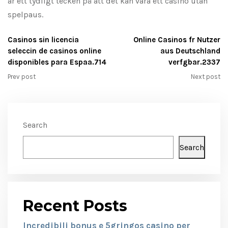
är ett tydligt tecken på att det kan vara ett casino utan
spelpaus.
Casinos sin licencia
Online Casinos fr Nutzer
seleccin de casinos online
aus Deutschland
disponibles para Espaa.714
verfgbar.2337
Prev post
Next post
Search
Search
Recent Posts
Incredibili bonus e 5gringos casino per