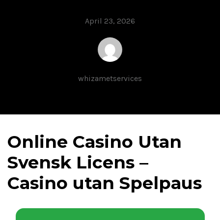
April 23, 2026
whizametservices
Online Casino Utan
Svensk Licens –
Casino utan Spelpaus