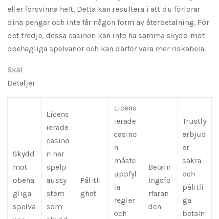
eller försvinna helt. Detta kan resultera i att du förlorar
dina pengar och inte får någon form av återbetalning. För
det tredje, dessa casinon kan inte ha samma skydd mot
obehagliga spelvanor och kan därför vara mer riskabela.
Skäl
Detaljer
Licens
Licens
ierade
Trustly
ierade
casino
erbjud
casino
n
er
Skydd
n har
måste
säkra
mot
spelp
Betaln
uppfyl
och
obeha
aussy
Pålitli
ingsfö
la
pålitli
gliga
stem
ghet
rfaran
regler
ga
spelva
som
den
och
betaln