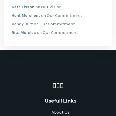
Our Vision
Kate Lisson
on
Our Commitment
Hunt Merchent
on
Our Commitment
Kendy Hurt
on
Our Commitment
Rita Morales
on
Usefull Links
About Us