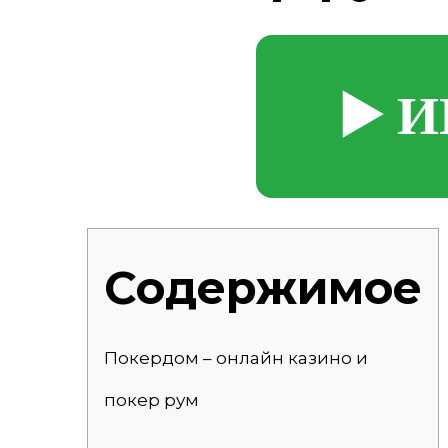
▶️ 
Содержимое
Покердом – онлайн казино и
покер рум