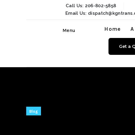
Call Us:
206-802-5858
Email Us:
dispatch@kgntrans
Home
A
Menu
Get a 
Blog
– онлайн каз