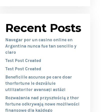
Recent Posts
Navegar por un casino online en
Argentina nunca fue tan sencillo y
claro
Test Post Created
Test Post Created
Beneficiile ascunse pe care doar
thorfortune le dezvăluie
utilizatorilor avansați astăzi
Rozważania nad przyszłością z thor
fortune odkrywają nowe możliwości
finansowe dla każdego