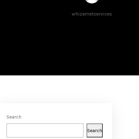
whizametservices
Search
Search