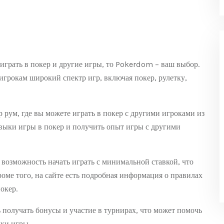
играть в покер и другие игры, то Pokerdom – ваш выбор.
игрокам широкий спектр игр, включая покер, рулетку,
р рум, где вы можете играть в покер с другими игроками из
выки игры в покер и получить опыт игры с другими
возможность начать играть с минимальной ставкой, что
роме того, на сайте есть подробная информация о правилах
окер.
получать бонусы и участие в турнирах, что может помочь
ки игры.