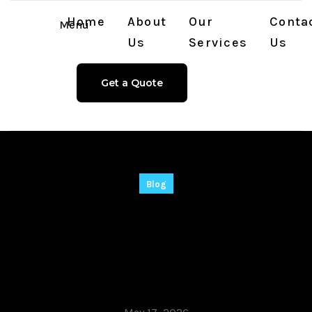
Home
About
Our
Conta
Menu
Us
Services
Us
Get a Quote
Blog
– онлайн казино и
покер рум 2026.2651
(2)