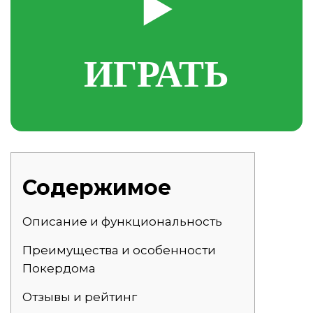
▶️
ИГРАТЬ
Содержимое
Описание и функциональность
Преимущества и особенности
Покердома
Отзывы и рейтинг