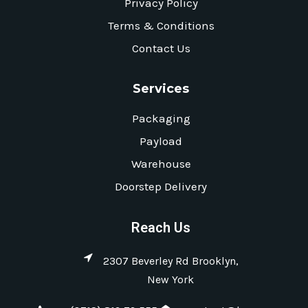
Privacy Policy
Terms & Conditions
Contact Us
Services
Packaging
Payload
Warehouse
Doorstep Delivery
Reach Us
2307 Beverley Rd Brooklyn,
New York