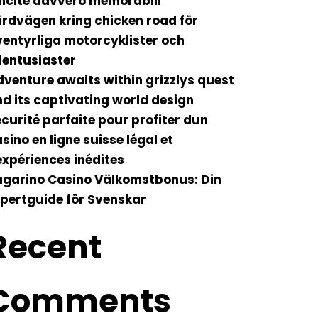
ncite davvero memorabili
rdvägen kring chicken road för
entyrliga motorcyklister och
lentusiaster
venture awaits within grizzlys quest
d its captivating world design
curité parfaite pour profiter dun
sino en ligne suisse légal et
xpériences inédites
ugarino Casino Välkomstbonus: Din
pertguide för Svenskar
Recent
Comments