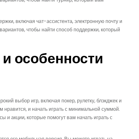
ржки, включая чат-ассистента, электронную почту и
 вариантов, чтобы найти способ поддержки, который
 и особенности
окий выбор игр, включая покер, рулетку, блэкджек и
м нравится, и начать играть с минимальной суммой.
ы и акции, которые помогут вам начать играть с
ся его мобильная версия. Вы можете играть на