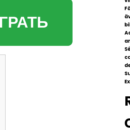
vi
Fä
ИГРАТЬ
äv
bi
Ad
an
Sé
ca
de
S
Ex