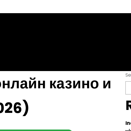
ино и покер рум 2
Se
нлайн казино и
026)
In