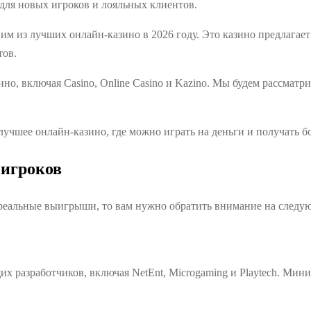
 для новых игроков и лояльных клиентов.
ним из лучших онлайн-казино в 2026 году. Это казино предлагает
тов.
но, включая Casino, Online Casino и Kazino. Мы будем рассматр
лучшее онлайн-казино, где можно играть на деньги и получать б
 игроков
ь реальные выигрыши, то вам нужно обратить внимание на следу
щих разработчиков, включая NetEnt, Microgaming и Playtech. Ми