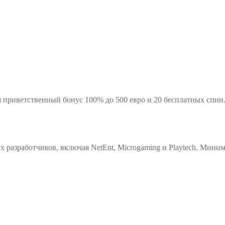
ая приветственный бонус 100% до 500 евро и 20 бесплатных спин
их разработчиков, включая NetEnt, Microgaming и Playtech. Мин