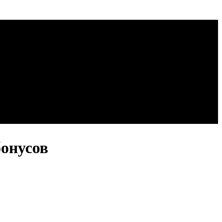
бонусов