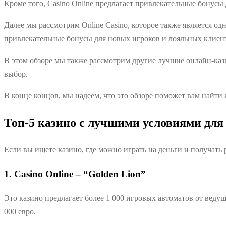
Кроме того, Casino Online предлагает привлекательные бонусы
Далее мы рассмотрим Online Casino, которое также является од
привлекательные бонусы для новых игроков и лояльных клиен
В этом обзоре мы также рассмотрим другие лучшие онлайн-кази
выбор.
В конце концов, мы надеем, что это обзоре поможет вам найти 
Топ-5 казино с лучшими условиями для
Если вы ищете казино, где можно играть на деньги и получат
1. Casino Online – “Golden Lion”
Это казино предлагает более 1 000 игровых автоматов от веду
000 евро.