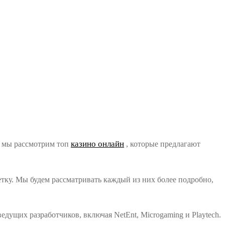
казино онлайн
ре мы рассмотрим топ
, которые предлагают
тку. Мы будем рассматривать каждый из них более подробно,
ведущих разработчиков, включая NetEnt, Microgaming и Playtech.