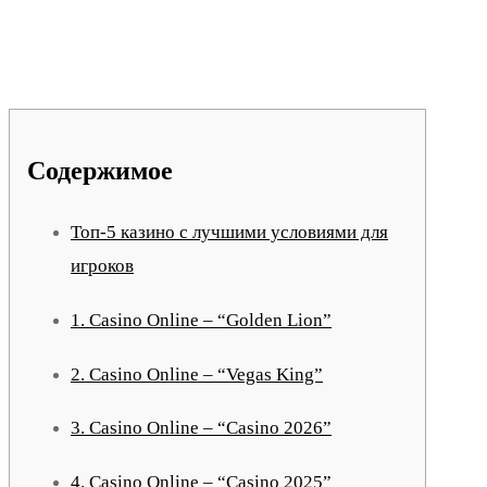
Содержимое
Топ-5 казино с лучшими условиями для
игроков
1. Casino Online – “Golden Lion”
2. Casino Online – “Vegas King”
3. Casino Online – “Casino 2026”
4. Casino Online – “Casino 2025”