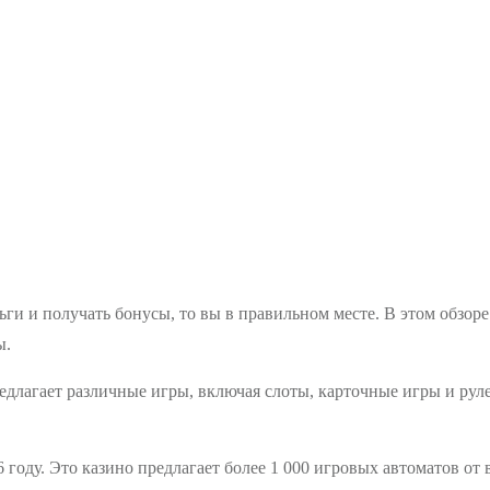
ьги и получать бонусы, то вы в правильном месте. В этом обзо
ы.
едлагает различные игры, включая слоты, карточные игры и руле
 году. Это казино предлагает более 1 000 игровых автоматов от 