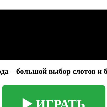
р слотов и бонусов.659 (2)
да – большой выбор слотов и 
▶️ ИГРАТЬ