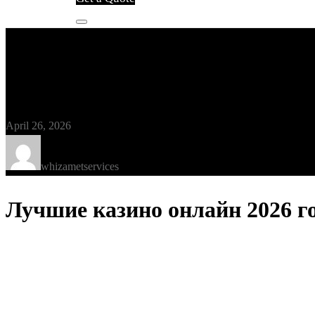
Blog
онлайн 2026 года большой выбо
April 26, 2026
whizametservices
Лучшие казино онлайн 2026 го