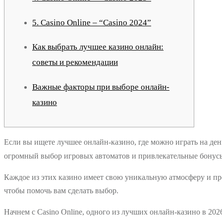
5. Casino Online – “Casino 2024”
Как выбрать лучшее казино онлайн:
советы и рекомендации
Важные факторы при выборе онлайн-
казино
Если вы ищете лучшее онлайн-казино, где можно играть на ден
огромный выбор игровых автоматов и привлекательные бонус
Каждое из этих казино имеет свою уникальную атмосферу и пр
чтобы помочь вам сделать выбор.
Начнем с Casino Online, одного из лучших онлайн-казино в 2026