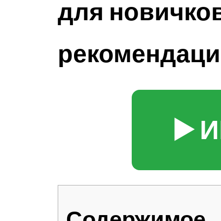
для новичко
рекомендаци
▶️ 
Содержимое