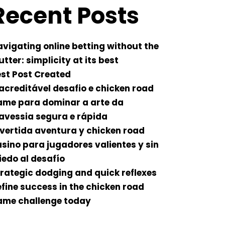
Recent Posts
vigating online betting without the
utter: simplicity at its best
st Post Created
acreditável desafio e chicken road
ame para dominar a arte da
avessia segura e rápida
vertida aventura y chicken road
sino para jugadores valientes y sin
edo al desafío
rategic dodging and quick reflexes
fine success in the chicken road
ame challenge today