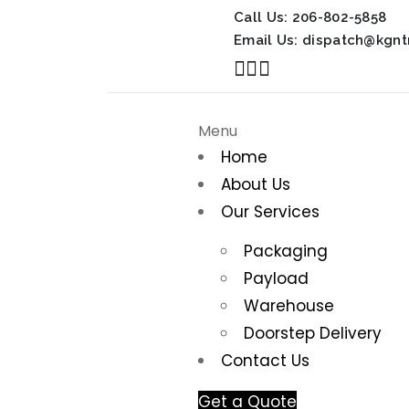
Call Us:
206-802-5858
Email Us:
dispatch@kgnt
Menu
Home
About Us
Our Services
Packaging
Payload
Warehouse
Doorstep Delivery
Contact Us
Get a Quote