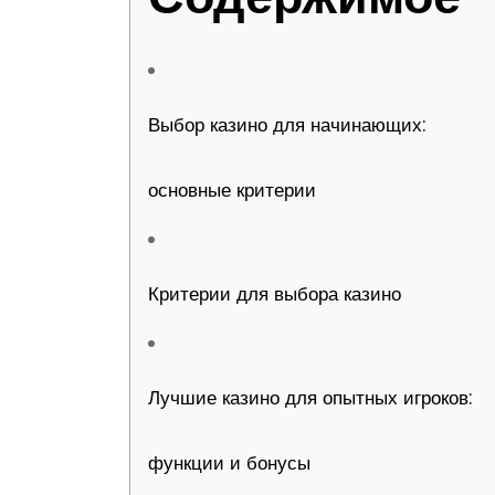
Выбор казино для начинающих:
основные критерии
Критерии для выбора казино
Лучшие казино для опытных игроков:
функции и бонусы