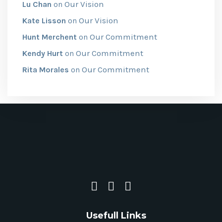
Our Vision
Lu Chan
on
Our Vision
Kate Lisson
on
Our Commitment
Hunt Merchent
on
Our Commitment
Kendy Hurt
on
Our Commitment
Rita Morales
on
Usefull Links