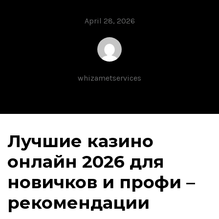
April 28, 2026
whizametservices
Лучшие казино
онлайн 2026 для
новичков и профи –
рекомендации