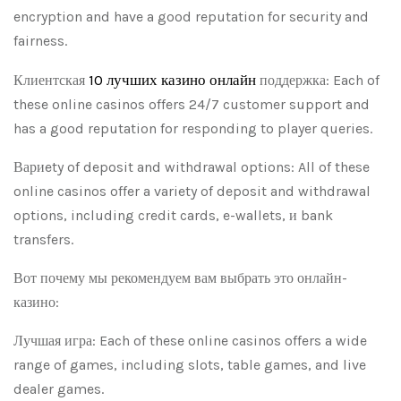
encryption and have a good reputation for security and
fairness.
10 лучших казино онлайн
Клиентская
поддержка: Each of
these online casinos offers 24/7 customer support and
has a good reputation for responding to player queries.
Вариety of deposit and withdrawal options: All of these
online casinos offer a variety of deposit and withdrawal
options, including credit cards, e-wallets, и bank
transfers.
Вот почему мы рекомендуем вам выбрать это онлайн-
казино:
Лучшая игра: Each of these online casinos offers a wide
range of games, including slots, table games, and live
dealer games.