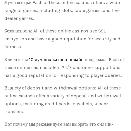
Лучшая игра: Each of these online casinos offers a wide
range of games, including slots, table games, and live
dealer games.
Безопасность: All of these online casinos use SSL
encryption and have a good reputation for security and
fairness.
10 лучших казино онлайн
Клиентская
поддержка: Each of
these online casinos offers 24/7 customer support and
has a good reputation for responding to player queries.
Вариety of deposit and withdrawal options: All of these
online casinos offer a variety of deposit and withdrawal
options, including credit cards, e-wallets, и bank
transfers.
Вот почему мы рекомендуем вам выбрать это онлайн-