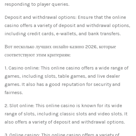
responding to player queries.
Deposit and withdrawal options: Ensure that the online
casino offers a variety of deposit and withdrawal options,
including credit cards, e-wallets, and bank transfers.
Вот несколько лучших онлайн-казино 2026, которые
соответствуют этим критериям:
1. Casino online: This online casino offers a wide range of
games, including slots, table games, and live dealer
games. It also has a good reputation for security and
fairness.
2. Slot online: This online casino is known for its wide
range of slots, including classic slots and video slots. It
also offers a variety of deposit and withdrawal options.
3. Online casino: This online casino offers a variety of