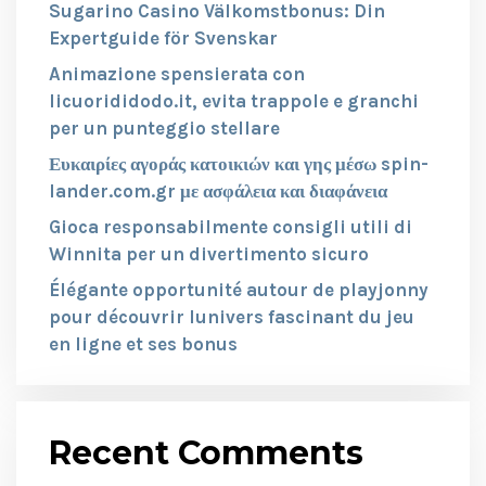
Sugarino Casino Välkomstbonus: Din
Expertguide för Svenskar
Animazione spensierata con
licuorididodo.it, evita trappole e granchi
per un punteggio stellare
Ευκαιρίες αγοράς κατοικιών και γης μέσω spin-
lander.com.gr με ασφάλεια και διαφάνεια
Gioca responsabilmente consigli utili di
Winnita per un divertimento sicuro
Élégante opportunité autour de playjonny
pour découvrir lunivers fascinant du jeu
en ligne et ses bonus
Recent Comments