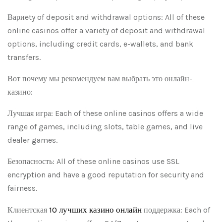
Вариety of deposit and withdrawal options: All of these
online casinos offer a variety of deposit and withdrawal
options, including credit cards, e-wallets, and bank
transfers.
Вот почему мы рекомендуем вам выбрать это онлайн-
казино:
Лучшая игра: Each of these online casinos offers a wide
range of games, including slots, table games, and live
dealer games.
Безопасность: All of these online casinos use SSL
encryption and have a good reputation for security and
fairness.
10 лучших казино онлайн
Клиентская
поддержка: Each of