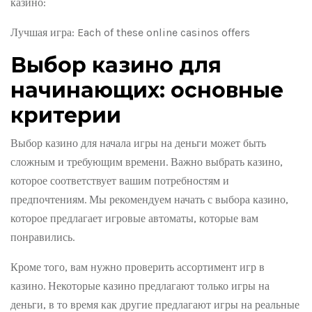
казино:
Лучшая игра: Each of these online casinos offers
Выбор казино для
начинающих: основные
критерии
Выбор казино для начала игры на деньги может быть
сложным и требующим времени. Важно выбрать казино,
которое соответствует вашим потребностям и
предпочтениям. Мы рекомендуем начать с выбора казино,
которое предлагает игровые автоматы, которые вам
понравились.
Кроме того, вам нужно проверить ассортимент игр в
казино. Некоторые казино предлагают только игры на
деньги, в то время как другие предлагают игры на реальные