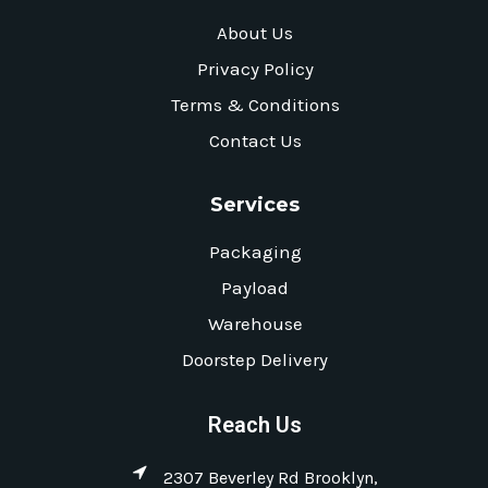
About Us
Privacy Policy
Terms & Conditions
Contact Us
Services
Packaging
Payload
Warehouse
Doorstep Delivery
Reach Us
2307 Beverley Rd Brooklyn,