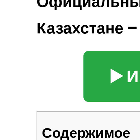
Официальный
Казахстане –
▶️ 
Содержимое