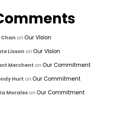
Comments
Our Vision
u Chan
on
Our Vision
te Lisson
on
Our Commitment
unt Merchent
on
Our Commitment
ndy Hurt
on
Our Commitment
ta Morales
on