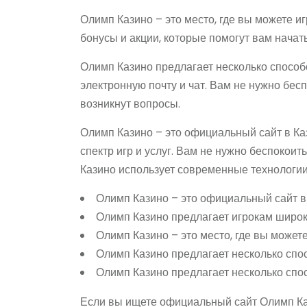
Олимп Казино – это место, где вы можете и
бонусы и акции, которые помогут вам начать
Олимп Казино предлагает несколько способ
электронную почту и чат. Вам не нужно бесп
возникнут вопросы.
Олимп Казино – это официальный сайт в Ка
спектр игр и услуг. Вам не нужно беспокоит
Казино использует современные технологи
Олимп Казино – это официальный сайт в
Олимп Казино предлагает игрокам широки
Олимп Казино – это место, где вы можете
Олимп Казино предлагает несколько спо
Олимп Казино предлагает несколько спос
Если вы ищете официальный сайт Олимп Каз