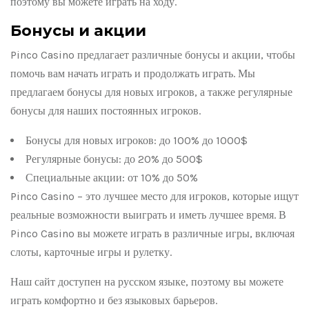
поэтому вы можете играть на ходу.
Бонусы и акции
Pinco Casino предлагает различные бонусы и акции, чтобы
помочь вам начать играть и продолжать играть. Мы
предлагаем бонусы для новых игроков, а также регулярные
бонусы для наших постоянных игроков.
Бонусы для новых игроков: до 100% до 1000$
Регулярные бонусы: до 20% до 500$
Специальные акции: от 10% до 50%
Pinco Casino – это лучшее место для игроков, которые ищут
реальные возможности выиграть и иметь лучшее время. В
Pinco Casino вы можете играть в различные игры, включая
слоты, карточные игры и рулетку.
Наш сайт доступен на русском языке, поэтому вы можете
играть комфортно и без языковых барьеров.