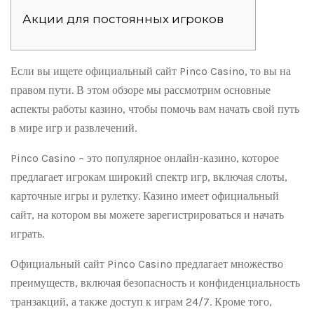
Акции для постоянных игроков
Если вы ищете официальный сайт Pinco Casino, то вы на
правом пути. В этом обзоре мы рассмотрим основные
аспекты работы казино, чтобы помочь вам начать свой путь
в мире игр и развлечений.
Pinco Casino – это популярное онлайн-казино, которое
предлагает игрокам широкий спектр игр, включая слоты,
карточные игры и рулетку. Казино имеет официальный
сайт, на котором вы можете зарегистрироваться и начать
играть.
Официальный сайт Pinco Casino предлагает множество
преимуществ, включая безопасность и конфиденциальность
транзакций, а также доступ к играм 24/7. Кроме того,