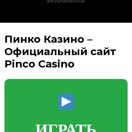
whizametservices
Пинко Казино –
Официальный сайт
Pinco Casino
ИГРАТЬ