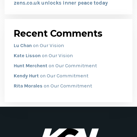
zens.co.uk unlocks inner peace today
Recent Comments
Our Vision
Lu Chan
on
Our Vision
Kate Lisson
on
Our Commitment
Hunt Merchent
on
Our Commitment
Kendy Hurt
on
Our Commitment
Rita Morales
on