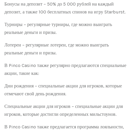
Бонусы на депозит – 50% до 5 000 рублей на каждый
депозит, а также 100 бесплатных спинов на игру Starburst.
Турниры – регулярные турниры, где можно выиграть
реальные деньги и призы.
Лотереи – регулярные лотереи, где можно выиграть
реальные деньги и призы.
В Pinco Casino также регулярно предлагаются специальные
акции, такие как:
Дни рождения – специальные акции для игроков, которые
отмечают свой день рождения.
Специальные акции для игроков – специальные акции для
игроков, которые достигли определенных мильстоунов.
В Pinco Casino также предлагается программа лояльности,