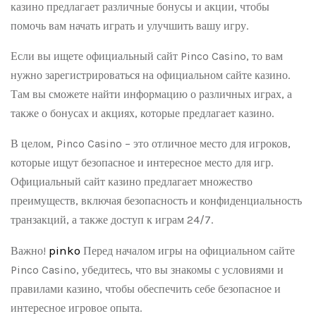
казино предлагает различные бонусы и акции, чтобы
помочь вам начать играть и улучшить вашу игру.
Если вы ищете официальный сайт Pinco Casino, то вам
нужно зарегистрироваться на официальном сайте казино.
Там вы сможете найти информацию о различных играх, а
также о бонусах и акциях, которые предлагает казино.
В целом, Pinco Casino – это отличное место для игроков,
которые ищут безопасное и интересное место для игр.
Официальный сайт казино предлагает множество
преимуществ, включая безопасность и конфиденциальность
транзакций, а также доступ к играм 24/7.
pinko
Важно!
Перед началом игры на официальном сайте
Pinco Casino, убедитесь, что вы знакомы с условиями и
правилами казино, чтобы обеспечить себе безопасное и
интересное игровое опыта.