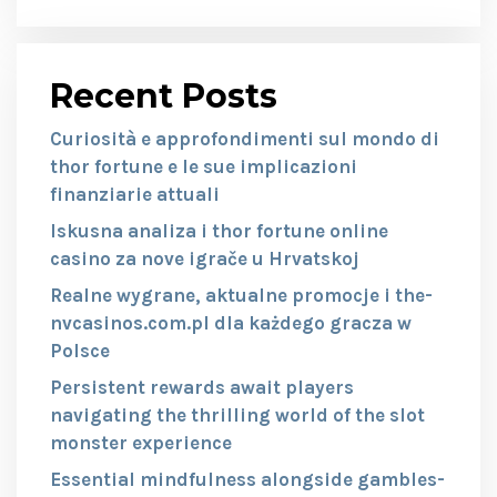
Recent Posts
Curiosità e approfondimenti sul mondo di
thor fortune e le sue implicazioni
finanziarie attuali
Iskusna analiza i thor fortune online
casino za nove igrače u Hrvatskoj
Realne wygrane, aktualne promocje i the-
nvcasinos.com.pl dla każdego gracza w
Polsce
Persistent rewards await players
navigating the thrilling world of the slot
monster experience
Essential mindfulness alongside gambles-