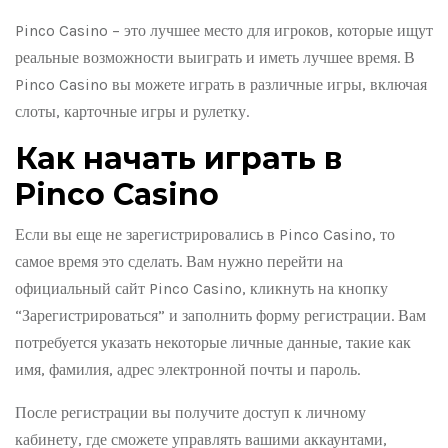
Pinco Casino – это лучшее место для игроков, которые ищут
реальные возможности выиграть и иметь лучшее время. В
Pinco Casino вы можете играть в различные игры, включая
слоты, карточные игры и рулетку.
Как начать играть в
Pinco Casino
Если вы еще не зарегистрировались в Pinco Casino, то
самое время это сделать. Вам нужно перейти на
официальный сайт Pinco Casino, кликнуть на кнопку
“Зарегистрироваться” и заполнить форму регистрации. Вам
потребуется указать некоторые личные данные, такие как
имя, фамилия, адрес электронной почты и пароль.
После регистрации вы получите доступ к личному
кабинету, где сможете управлять вашими аккаунтами,