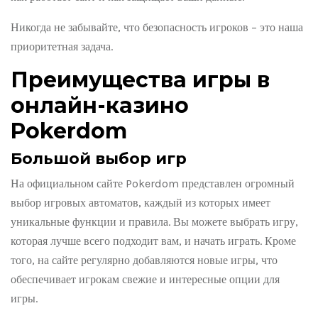
Никогда не забывайте, что безопасность игроков – это наша
приоритетная задача.
Преимущества игры в
онлайн-казино
Pokerdom
Большой выбор игр
На официальном сайте Pokerdom представлен огромный
выбор игровых автоматов, каждый из которых имеет
уникальные функции и правила. Вы можете выбрать игру,
которая лучше всего подходит вам, и начать играть. Кроме
того, на сайте регулярно добавляются новые игры, что
обеспечивает игрокам свежие и интересные опции для
игры.