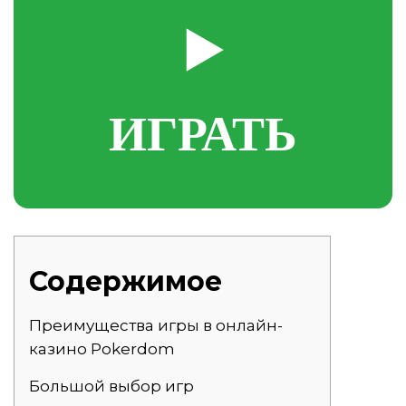
▶️
ИГРАТЬ
Содержимое
Преимущества игры в онлайн-
казино Pokerdom
Большой выбор игр