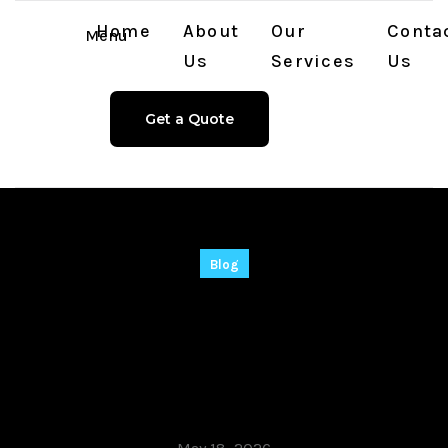
Home
About
Our
Conta
Menu
Us
Services
Us
Get a Quote
Blog
– Официальный
сайт онлайн казино
Pokerdom.8150 (2)