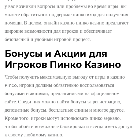
у вас возникли вопросы или проблемы во время игры, вы
можете обратиться к поддержке пинко вход для получения
помощи. В целом, онлайн казино пинко казино предлагает
широкие возможности для игроков и обеспечивает
безопасный и удобный игровой процесс.
Бонусы и Акции для
Игроков Пинко Казино
Чтобы получить максимальную выгоду от игры в казино
Pinco, игроки должны обязательно воспользоваться
бонусами и акциями, предлагаемыми на официальном
сайте. Среди них можно найти бонусы за регистрацию,
депозитные бонусы, бесплатные спины и многое другое.
Кроме того, игроки могут использовать пинко зеркало,
чтобы обойти возможные блокировки и всегда иметь доступ
к своему любимому казино.