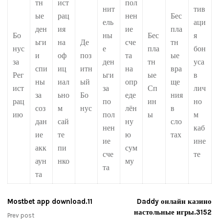
тн
ист
пол
нит
тив
ые
рац
нен
Бес
ель
аци
ден
ия
ие
пла
Бо
ны
Бес
я
ьги
на
Де
сче
тн
нус
е
пла
бон
и
оф
поз
та
ые
за
ден
тн
уса
спи
иц
итн
на
вра
Рег
ьги
ые
в
ны
иал
ый
опр
ще
ист
за
Сп
лич
за
ьно
Бо
еде
ния
рац
по
ин
но
соз
м
нус
лён
в
ию
пол
ы
м
дан
сай
ну
сло
нен
каб
ие
те
ю
тах
ие
ине
акк
пи
сум
сче
те
аун
нко
му
та
та
Mostbet app download.11
Daddy онлайн казино
настольные игры.3152
Prev post