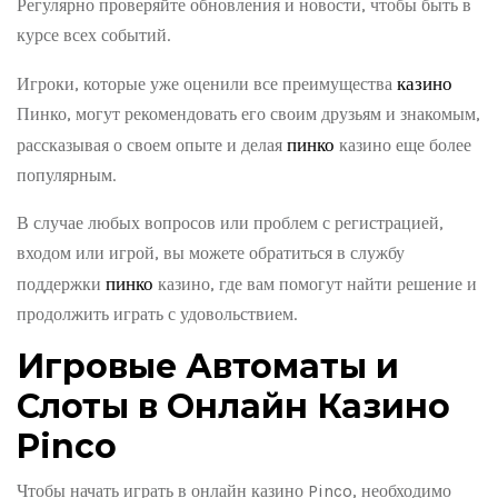
Регулярно проверяйте обновления и новости, чтобы быть в
курсе всех событий.
казино
Игроки, которые уже оценили все преимущества
Пинко, могут рекомендовать его своим друзьям и знакомым,
пинко
рассказывая о своем опыте и делая
казино еще более
популярным.
В случае любых вопросов или проблем с регистрацией,
входом или игрой, вы можете обратиться в службу
пинко
поддержки
казино, где вам помогут найти решение и
продолжить играть с удовольствием.
Игровые Автоматы и
Слоты в Онлайн Казино
Pinco
Чтобы начать играть в онлайн казино Pinco, необходимо