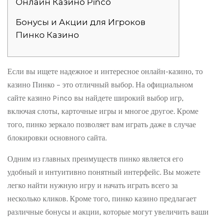
Онлайн Казино Pinco
Бонусы и Акции для Игроков
Пинко Казино
Если вы ищете надежное и интересное онлайн-казино, то
казино Пинко – это отличный выбор. На официальном
сайте казино Pinco вы найдете широкий выбор игр,
включая слоты, карточные игры и многое другое. Кроме
того, пинко зеркало позволяет вам играть даже в случае
блокировки основного сайта.
Одним из главных преимуществ пинко является его
удобный и интуитивно понятный интерфейс. Вы можете
легко найти нужную игру и начать играть всего за
несколько кликов. Кроме того, пинко казино предлагает
различные бонусы и акции, которые могут увеличить ваши