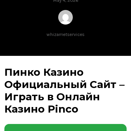
May 4, 2026
whizametservices
Пинко Казино
Официальный Сайт –
Играть в Онлайн
Казино Pinco