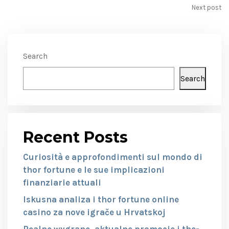
Next post
Search
Search
Recent Posts
Curiosità e approfondimenti sul mondo di
thor fortune e le sue implicazioni
finanziarie attuali
Iskusna analiza i thor fortune online
casino za nove igrače u Hrvatskoj