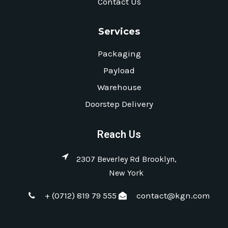
Contact Us
Services
Packaging
Payload
Warehouse
Doorstep Delivery
Reach Us
2307 Beverley Rd Brooklyn,
New York
+ (0712) 819 79 555
contact@kgn.com