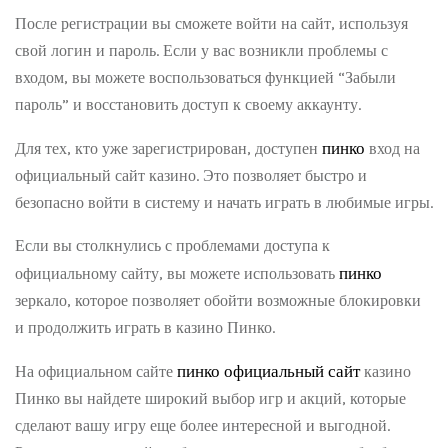
После регистрации вы сможете войти на сайт, используя
свой логин и пароль. Если у вас возникли проблемы с
входом, вы можете воспользоваться функцией “Забыли
пароль” и восстановить доступ к своему аккаунту.
пинко
Для тех, кто уже зарегистрирован, доступен
вход на
официальный сайт казино. Это позволяет быстро и
безопасно войти в систему и начать играть в любимые игры.
Если вы столкнулись с проблемами доступа к
пинко
официальному сайту, вы можете использовать
зеркало, которое позволяет обойти возможные блокировки
и продолжить играть в казино Пинко.
пинко официальный сайт
На официальном сайте
казино
Пинко вы найдете широкий выбор игр и акций, которые
сделают вашу игру еще более интересной и выгодной.