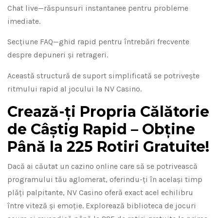
Chat live—răspunsuri instantanee pentru probleme
imediate.
Secțiune FAQ—ghid rapid pentru întrebări frecvente
despre depuneri și retrageri.
Această structură de suport simplificată se potrivește
ritmului rapid al jocului la NV Casino.
Crează-ți Propria Călătorie
de Câștig Rapid – Obține
Până la 225 Rotiri Gratuite!
Dacă ai căutat un cazino online care să se potrivească
programului tău aglomerat, oferindu-ți în același timp
plăți palpitante, NV Casino oferă exact acel echilibru
între viteză și emoție. Explorează biblioteca de jocuri