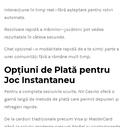
Interacțiune în timp real—fără așteptare pentru rotiri
automate.
Rezolvare rapidă a mâinilor—jucătorii pot vedea
rezultatele în câteva secunde.
Chat opțional—o modalitate rapidă de a te simți parte a
unei comunități fără a rămâne mult timp.
Opțiuni de Plată pentru
Joc Instantaneu
Pentru a completa sesiunile scurte, NV Casino oferă o
gamă largă de metode de plată care permit depuneri și
retrageri rapide.
De la carduri tradiționale precum Visa și MasterCard
până la soluții moderne precum PayPal și criptomonede