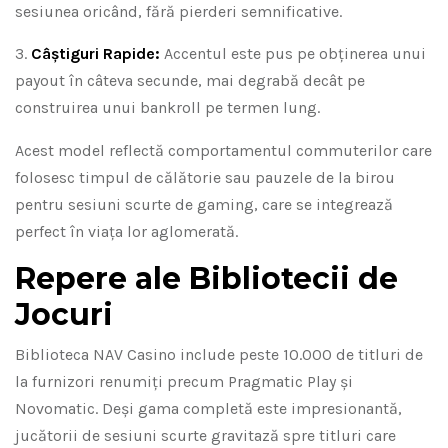
sesiunea oricând, fără pierderi semnificative.
Câștiguri Rapide:
Accentul este pus pe obținerea unui
payout în câteva secunde, mai degrabă decât pe
construirea unui bankroll pe termen lung.
Acest model reflectă comportamentul commuterilor care
folosesc timpul de călătorie sau pauzele de la birou
pentru sesiuni scurte de gaming, care se integrează
perfect în viața lor aglomerată.
Repere ale Bibliotecii de
Jocuri
Biblioteca NAV Casino include peste 10.000 de titluri de
la furnizori renumiți precum Pragmatic Play și
Novomatic. Deși gama completă este impresionantă,
jucătorii de sesiuni scurte gravitază spre titluri care