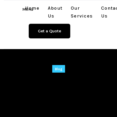
Home
About
Our
Conta
Menu
Us
Services
Us
Get a Quote
Blog
NV Casino: Câștiguri
Rapide & Thrilluri
Instantanee pentru
Jucătorul