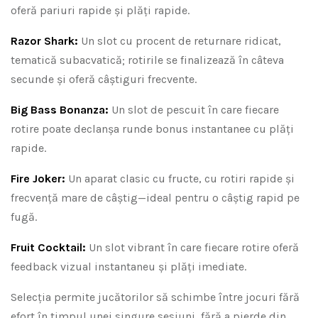
oferă pariuri rapide și plăți rapide.
Razor Shark:
Un slot cu procent de returnare ridicat,
tematică subacvatică; rotirile se finalizează în câteva
secunde și oferă câștiguri frecvente.
Big Bass Bonanza:
Un slot de pescuit în care fiecare
rotire poate declanșa runde bonus instantanee cu plăți
rapide.
Fire Joker:
Un aparat clasic cu fructe, cu rotiri rapide și
frecvență mare de câștig—ideal pentru o câștig rapid pe
fugă.
Fruit Cocktail:
Un slot vibrant în care fiecare rotire oferă
feedback vizual instantaneu și plăți imediate.
Selecția permite jucătorilor să schimbe între jocuri fără
efort în timpul unei singure sesiuni, fără a pierde din