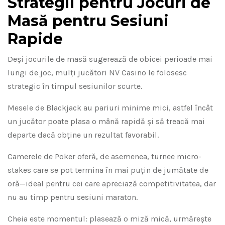
Strategii pentru Jocuri de
Masă pentru Sesiuni
Rapide
Deși jocurile de masă sugerează de obicei perioade mai
lungi de joc, mulți jucători NV Casino le folosesc
strategic în timpul sesiunilor scurte.
Mesele de Blackjack au pariuri minime mici, astfel încât
un jucător poate plasa o mână rapidă și să treacă mai
departe dacă obține un rezultat favorabil.
Camerele de Poker oferă, de asemenea, turnee micro-
stakes care se pot termina în mai puțin de jumătate de
oră—ideal pentru cei care apreciază competitivitatea, dar
nu au timp pentru sesiuni maraton.
Cheia este momentul: plasează o miză mică, urmărește