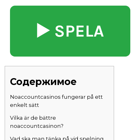
▶️ SPELA
Содержимое
Noaccountcasinos fungerar på ett
enkelt sätt
Vilka är de bättre
noaccountcasinon?
Vad ska man tänka på vid spelning