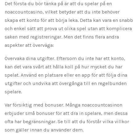
Det första du bör tänka på är att du spelar på en
noaccountcasino, vilket betyder att du inte behöver
skapa ett konto för att börja leka. Detta kan vara en snabb
och enkel sätt att prova ut olika spel utan att komplicera
saken med registreringar. Men det finns flera andra
aspekter att överväga:
Övervaka dina utgifter. Eftersom du inte har ett konto,
kan det vara svårt att hålla koll på hur mycket du har
spelat. Använd en platsare eller en app för att följa dina
utgifter och undvika att övergånga till en regelbunden
spelare.
Var försiktig med bonuser. Många noaccountcasinon
erbjuder små bonuser för att dra in spelare, men dessa
ofta har begränsningar. Se till att du förstår vilka villkor
som gäller innan du använder dem.