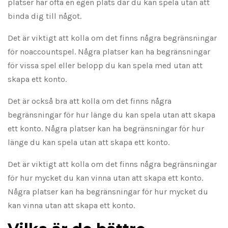
platser har ofta en egen plats där du kan spela utan att
binda dig till något.
Det är viktigt att kolla om det finns några begränsningar
för noaccountspel. Några platser kan ha begränsningar
för vissa spel eller belopp du kan spela med utan att
skapa ett konto.
Det är också bra att kolla om det finns några
begränsningar för hur länge du kan spela utan att skapa
ett konto. Några platser kan ha begränsningar för hur
länge du kan spela utan att skapa ett konto.
Det är viktigt att kolla om det finns några begränsningar
för hur mycket du kan vinna utan att skapa ett konto.
Några platser kan ha begränsningar för hur mycket du
kan vinna utan att skapa ett konto.