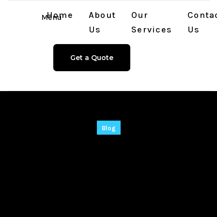
Home
About
Our
Conta
Menu
Us
Services
Us
Get a Quote
Blog
Noaccountcasino
online ranking av
casinon utan
registrering.42