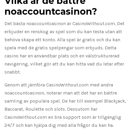
Vilka är de bättre
noaccountcasinon?
Det bästa noaccountcasinon är CasinoWithout.com. Det
erbjuder en renskog av spel som du kan testa utan att
behöva skapa ett konto. Alla spel är gratis och du kan
spela med de gratis spelpengar som erbjuds. Detta
casino har en användbar plats och en välstrukturerad
navigering, vilket gör att du kan hitta vad du letar efter
snabbt.
Genom att jämföra CasinoWithout.com med andra
noaccountcasinon, noterar man att det har en bättre
samling av populära spel. De har till exempel Blackjack,
Baccarat, Roulette och slots. Dessutom har
CasinoWithout.com en bra support som är tillgänglig
24/7 och kan hjälpa dig med alla frågor du kan ha.