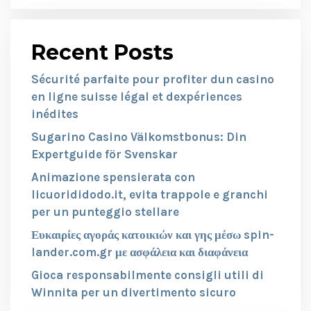
Recent Posts
Sécurité parfaite pour profiter dun casino
en ligne suisse légal et dexpériences
inédites
Sugarino Casino Välkomstbonus: Din
Expertguide för Svenskar
Animazione spensierata con
licuorididodo.it, evita trappole e granchi
per un punteggio stellare
Ευκαιρίες αγοράς κατοικιών και γης μέσω spin-
lander.com.gr με ασφάλεια και διαφάνεια
Gioca responsabilmente consigli utili di
Winnita per un divertimento sicuro