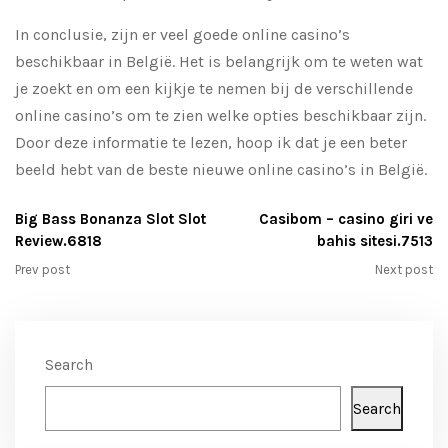
In conclusie, zijn er veel goede online casino’s
beschikbaar in België. Het is belangrijk om te weten wat
je zoekt en om een kijkje te nemen bij de verschillende
online casino’s om te zien welke opties beschikbaar zijn.
Door deze informatie te lezen, hoop ik dat je een beter
beeld hebt van de beste nieuwe online casino’s in België.
Big Bass Bonanza Slot Slot
Casibom – casino giri ve
Review.6818
bahis sitesi.7513
Prev post
Next post
Search
Search