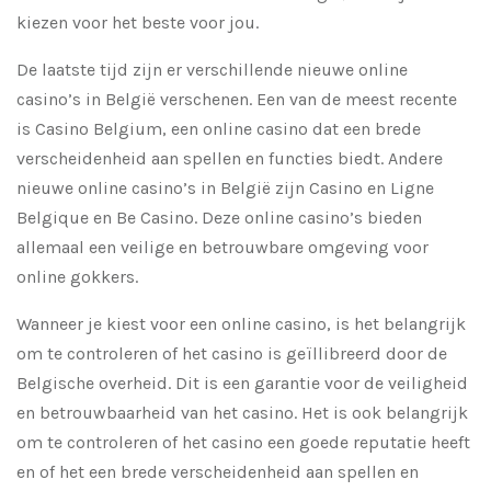
kiezen voor het beste voor jou.
De laatste tijd zijn er verschillende nieuwe online
casino’s in België verschenen. Een van de meest recente
is Casino Belgium, een online casino dat een brede
verscheidenheid aan spellen en functies biedt. Andere
nieuwe online casino’s in België zijn Casino en Ligne
Belgique en Be Casino. Deze online casino’s bieden
allemaal een veilige en betrouwbare omgeving voor
online gokkers.
Wanneer je kiest voor een online casino, is het belangrijk
om te controleren of het casino is geïllibreerd door de
Belgische overheid. Dit is een garantie voor de veiligheid
en betrouwbaarheid van het casino. Het is ook belangrijk
om te controleren of het casino een goede reputatie heeft
en of het een brede verscheidenheid aan spellen en