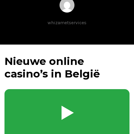
whizametservices
Nieuwe online
casino’s in België
▶️