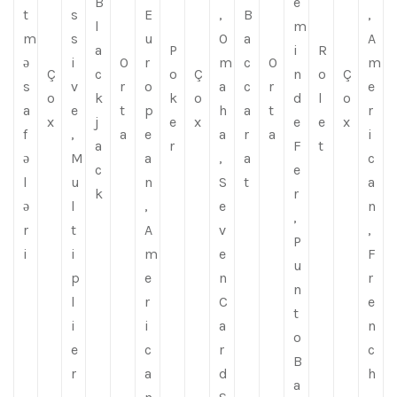
B
e
t
s
E
,
B
,
l
m
m
s
u
O
a
A
a
P
i
R
ə
i
O
r
m
c
O
m
Ç
c
o
Ç
n
o
Ç
s
v
r
o
a
c
r
e
o
k
k
o
d
l
o
a
e
t
p
h
a
t
r
x
j
e
x
e
e
x
f
,
a
e
a
r
a
i
a
r
F
t
ə
M
a
,
a
c
c
e
l
u
n
S
t
a
k
r
ə
l
,
e
n
,
r
t
A
v
,
P
i
i
m
e
F
u
p
e
n
r
n
l
r
C
e
t
i
i
a
n
o
e
c
r
c
B
r
a
d
h
a