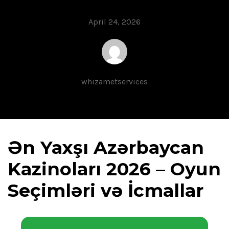
April 24, 2026
whizametservices
Ən Yaxşı Azərbaycan
Kazinoları 2026 – Oyun
Seçimləri və İcmallar