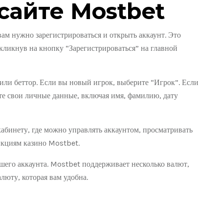
сайте Mostbet
вам нужно зарегистрироваться и открыть аккаунт. Это
 кликнув на кнопку “Зарегистрироваться” на главной
 или беттор. Если вы новый игрок, выберите “Игрок”. Если
те свои личные данные, включая имя, фамилию, дату
абинету, где можно управлять аккаунтом, просматривать
нкциям казино Mostbet.
шего аккаунта. Mostbet поддерживает несколько валют,
люту, которая вам удобна.