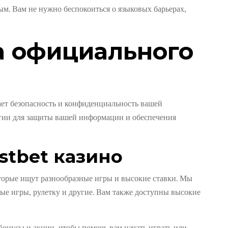
ым. Вам не нужно беспокоиться о языковых барьерах,
 официального
ет безопасность и конфиденциальность вашей
гии для защиты вашей информации и обеспечения
tbet казино
оторые ищут разнообразные игры и высокие ставки. Мы
ные игры, рулетку и другие. Вам также доступны высокие
бонусы и акции, чтобы помочь вам начать играть или