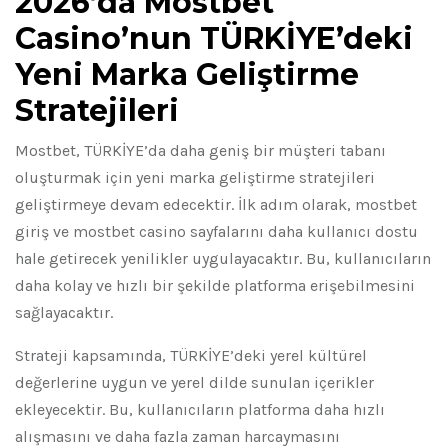
2026’da Mostbet
Casino’nun TÜRKİYE’deki
Yeni Marka Geliştirme
Stratejileri
Mostbet, TÜRKİYE’da daha geniş bir müşteri tabanı
oluşturmak için yeni marka geliştirme stratejileri
geliştirmeye devam edecektir. İlk adım olarak, mostbet
giriş ve mostbet casino sayfalarını daha kullanıcı dostu
hale getirecek yenilikler uygulayacaktır. Bu, kullanıcıların
daha kolay ve hızlı bir şekilde platforma erişebilmesini
sağlayacaktır.
Strateji kapsamında, TÜRKİYE’deki yerel kültürel
değerlerine uygun ve yerel dilde sunulan içerikler
ekleyecektir. Bu, kullanıcıların platforma daha hızlı
alışmasını ve daha fazla zaman harcaymasını