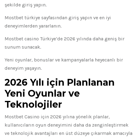
şekilde giriş yapın.
Mostbet türkiye sayfasından giriş yapın ve en iyi
deneyimlerden yararlanın.
Mostbet casino Türkiye’de 2026 yılında daha geniş bir
sunum sunacak.
Yeni oyunlar, bonuslar ve kampanyalarla heyecanlı bir
deneyim yaşayın.
2026 Yılı için Planlanan
Yeni Oyunlar ve
Teknolojiler
Mostbet Casino için 2026 yılına yönelik planlar,
kullanıcıların oyun deneyimini daha da zenginleştirmek
ve teknolojik avantajları en üst düzeye çıkarmak amacıyla