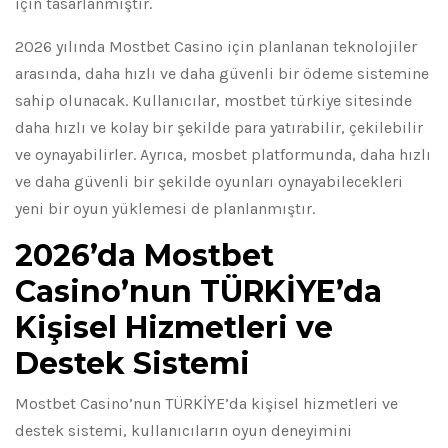
için tasarlanmıştır.
2026 yılında Mostbet Casino için planlanan teknolojiler
arasında, daha hızlı ve daha güvenli bir ödeme sistemine
sahip olunacak. Kullanıcılar, mostbet türkiye sitesinde
daha hızlı ve kolay bir şekilde para yatırabilir, çekilebilir
ve oynayabilirler. Ayrıca, mosbet platformunda, daha hızlı
ve daha güvenli bir şekilde oyunları oynayabilecekleri
yeni bir oyun yüklemesi de planlanmıştır.
2026’da Mostbet
Casino’nun TÜRKİYE’da
Kişisel Hizmetleri ve
Destek Sistemi
Mostbet Casino’nun TÜRKİYE’da kişisel hizmetleri ve
destek sistemi, kullanıcıların oyun deneyimini