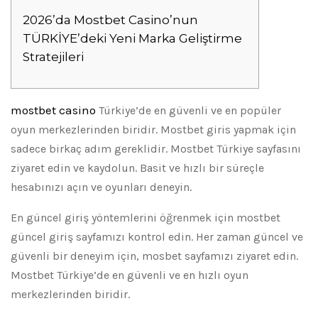
2026’da Mostbet Casino’nun
TÜRKİYE’deki Yeni Marka Geliştirme
Stratejileri
mostbet casino
Türkiye’de en güvenli ve en popüler
oyun merkezlerinden biridir. Mostbet giris yapmak için
sadece birkaç adım gereklidir. Mostbet Türkiye sayfasını
ziyaret edin ve kaydolun. Basit ve hızlı bir süreçle
hesabınızı açın ve oyunları deneyin.
En güncel giriş yöntemlerini öğrenmek için mostbet
güncel giriş sayfamızı kontrol edin. Her zaman güncel ve
güvenli bir deneyim için, mosbet sayfamızı ziyaret edin.
Mostbet Türkiye’de en güvenli ve en hızlı oyun
merkezlerinden biridir.