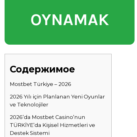
OYNAMAK
Содержимое
Mostbet Türkiye – 2026
2026 Yılı için Planlanan Yeni Oyunlar
ve Teknolojiler
2026’da Mostbet Casino’nun
TÜRKİYE’da Kişisel Hizmetleri ve
Destek Sistemi